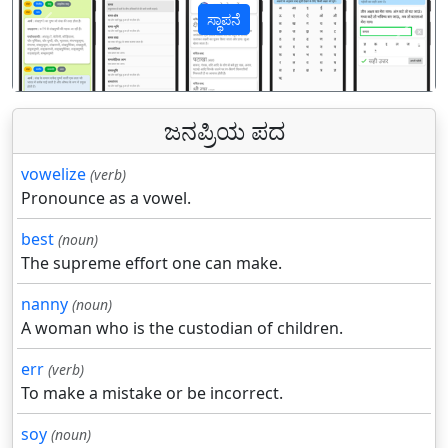
ಸ್ಥಾಪನೆ
पिछला
अगल
ಜನಪ್ರಿಯ ಪದ
vowelize
(verb)
Pronounce as a vowel.
best
(noun)
The supreme effort one can make.
nanny
(noun)
A woman who is the custodian of children.
err
(verb)
To make a mistake or be incorrect.
soy
(noun)