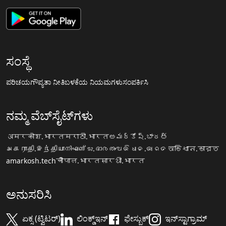
ಸಂಸ್ಥೆ
ಪರಿಚಯ
ಗೌಪ್ಯತಾ ನೀತಿ
ಬಳಕೆಯ ನಿಯಮಗಳು
ಸಂಪರ್ಕಿಸಿ
ನಮ್ಮ ವೆಬ್‌ಸೈಟ್‌ಗಳು
अमरकोश.भारत
मराठी.भारत
అమర్కోష్.భారత్
அகராதி.இந்தியா
നിഘണ്ടു.ഭാരതം
ଅଭିଧାନ.ଭାରତ
অভিধান.ভারত
amarkosh.tech
चौपाल.भारत
सारथी.भारत
ಅನುಸರಿಸಿ
ಏಕ್ಸ (ಟ್ವಿಟರ್)
ಲಿಂಕ್ಡ್‌ಇನ್
ಫೇಸ್ಬುಕ್
ಇನ್‌ಸ್ಟಾಗ್ರಾಮ್