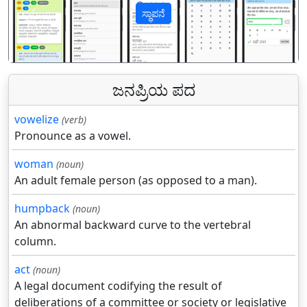
ಸ್ಥಾಪನೆ
पिछला
अगल
ಜನಪ್ರಿಯ ಪದ
vowelize
(verb)
Pronounce as a vowel.
woman
(noun)
An adult female person (as opposed to a man).
humpback
(noun)
An abnormal backward curve to the vertebral
column.
act
(noun)
A legal document codifying the result of
deliberations of a committee or society or legislative