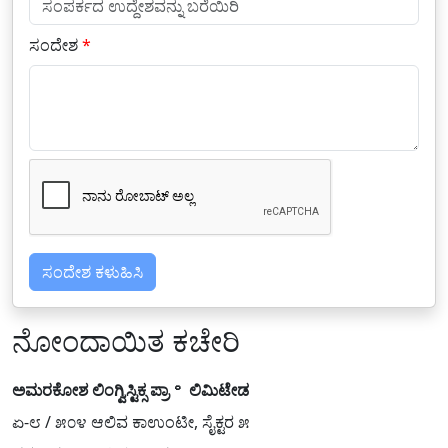
ಸಂದೇಶ
*
ಸಂದೇಶ ಕಳುಹಿಸಿ
ನೋಂದಾಯಿತ ಕಚೇರಿ
ಅಮರಕೋಶ ಲಿಂಗ್ವಿಸ್ಟಿಕ್ಸ ಪ್ರಾ॰ ಲಿಮಿಟೇಡ
ಏ-೮ / ೫೦೪ ಆಲಿವ ಕಾಉಂಟೀ, ಸೈಕ್ಟರ ೫