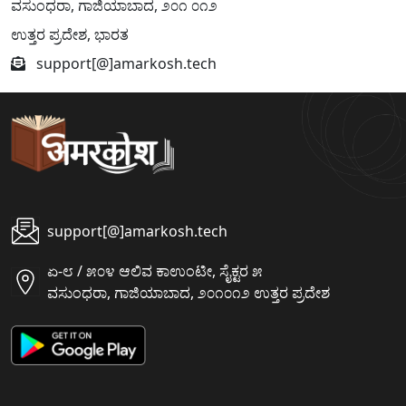
ವಸುಂಧರಾ, ಗಾಜಿಯಾಬಾದ, ೨೦೧ ೦೧೨
ಉತ್ತರ ಪ್ರದೇಶ, ಭಾರತ
support[@]amarkosh.tech
support[@]amarkosh.tech
ಏ-೮ / ೫೦೪ ಆಲಿವ ಕಾಉಂಟೀ, ಸೈಕ್ಟರ ೫
ವಸುಂಧರಾ, ಗಾಜಿಯಾಬಾದ, ೨೦೧೦೧೨ ಉತ್ತರ ಪ್ರದೇಶ