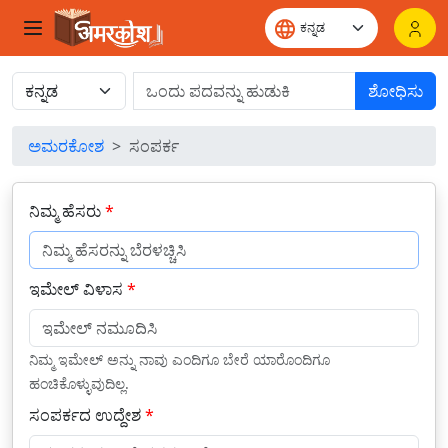
ಶೋಧಿಸು
ಅಮರಕೋಶ
ಸಂಪರ್ಕ
ನಿಮ್ಮ ಹೆಸರು
*
ಇಮೇಲ್ ವಿಳಾಸ
*
ನಿಮ್ಮ ಇಮೇಲ್ ಅನ್ನು ನಾವು ಎಂದಿಗೂ ಬೇರೆ ಯಾರೊಂದಿಗೂ
ಹಂಚಿಕೊಳ್ಳುವುದಿಲ್ಲ.
ಸಂಪರ್ಕದ ಉದ್ದೇಶ
*