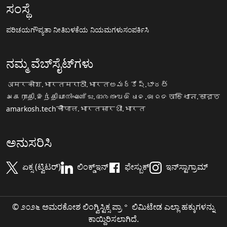
ಸಂಸ್ಥೆ
ಪರಿಚಯ
ಗೌಪ್ಯತಾ ನೀತಿ
ಬಳಕೆಯ ನಿಯಮಗಳು
ಸಂಪರ್ಕಿಸಿ
ನಮ್ಮ ವೆಬ್‌ಸೈಟ್‌ಗಳು
अमरकोश.भारत
मराठी.भारत
అమర్కోష్.భారత్
அகராதி.இந்தியா
നിഘണ്ടു.ഭാരതം
ଅଭିଧାନ.ଭାରତ
অভিধান.ভারত
amarkosh.tech
चौपाल.भारत
सारथी.भारत
ಅನುಸರಿಸಿ
ಏಕ್ಸ (ಟ್ವಿಟರ್)
ಲಿಂಕ್ಡ್‌ಇನ್
ಫೇಸ್ಬುಕ್
ಇನ್‌ಸ್ಟಾಗ್ರಾಮ್
© ೨೦೨೬ ಅಮರಕೋಶ ಲಿಂಗ್ವಿಸ್ಟಿಕ್ಸ ಪ್ರಾ॰ ಲಿಮಿಟೇಡ ಎಲ್ಲಾ ಹಕ್ಕುಗಳನ್ನು
ಕಾಯ್ದಿರಿಸಲಾಗಿದೆ.