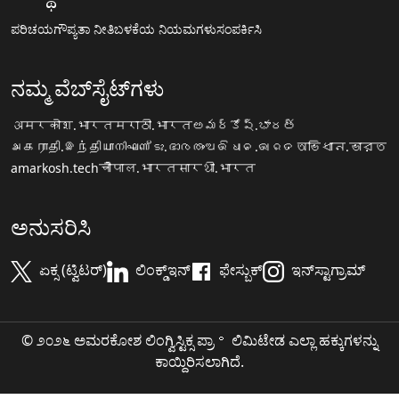
ಪರಿಚಯ
ಗೌಪ್ಯತಾ ನೀತಿ
ಬಳಕೆಯ ನಿಯಮಗಳು
ಸಂಪರ್ಕಿಸಿ
ನಮ್ಮ ವೆಬ್‌ಸೈಟ್‌ಗಳು
अमरकोश.भारत
मराठी.भारत
అమర్కోష్.భారత్
அகராதி.இந்தியா
നിഘണ്ടു.ഭാരതം
ଅଭିଧାନ.ଭାରତ
অভিধান.ভারত
amarkosh.tech
चौपाल.भारत
सारथी.भारत
ಅನುಸರಿಸಿ
ಏಕ್ಸ (ಟ್ವಿಟರ್)
ಲಿಂಕ್ಡ್‌ಇನ್
ಫೇಸ್ಬುಕ್
ಇನ್‌ಸ್ಟಾಗ್ರಾಮ್
© ೨೦೨೬ ಅಮರಕೋಶ ಲಿಂಗ್ವಿಸ್ಟಿಕ್ಸ ಪ್ರಾ॰ ಲಿಮಿಟೇಡ ಎಲ್ಲಾ ಹಕ್ಕುಗಳನ್ನು
ಕಾಯ್ದಿರಿಸಲಾಗಿದೆ.