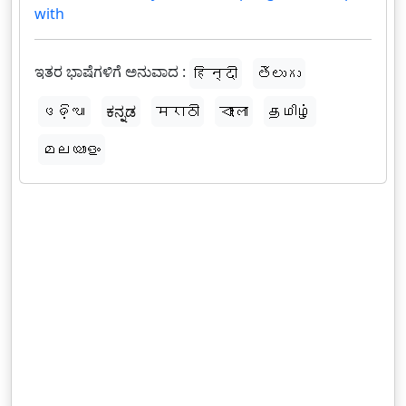
with
ಇತರ ಭಾಷೆಗಳಿಗೆ ಅನುವಾದ :
हिन्दी
తెలుగు
ଓଡ଼ିଆ
ಕನ್ನಡ
मराठी
বাংলা
தமிழ்
മലയാളം