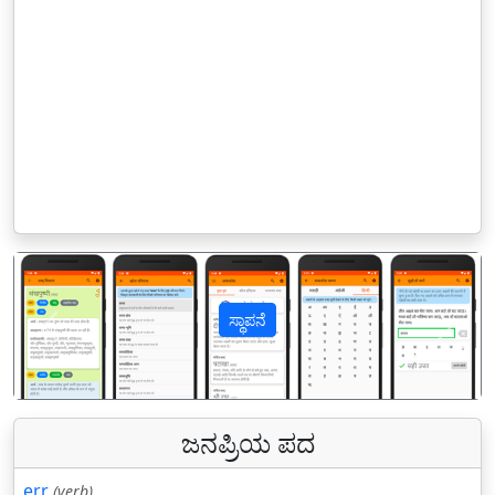
ಸ್ಥಾಪನೆ
पिछला
अगल
ಜನಪ್ರಿಯ ಪದ
err
(verb)