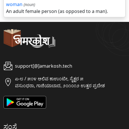
woman
(noun)
An adult female person (as opposed to a man).
support[@]amarkosh.tech
ಏ-೮ / ೫೦೪ ಆಲಿವ ಕಾಉಂಟೀ, ಸೈಕ್ಟರ ೫
ವಸುಂಧರಾ, ಗಾಜಿಯಾಬಾದ, ೨೦೧೦೧೨ ಉತ್ತರ ಪ್ರದೇಶ
ಸಂಸ್ಥೆ