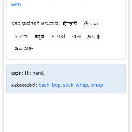
with
ಇತರ ಭಾಷೆಗಳಿಗೆ ಅನುವಾದ :
हिन्दी
తెలుగు
ଓଡ଼ିଆ
ಕನ್ನಡ
मराठी
বাংলা
தமிழ்
മലയാളം
ಅರ್ಥ :
Hit hard.
ಸಮಾನಾರ್ಥಕ :
bash
,
bop
,
sock
,
whap
,
whop