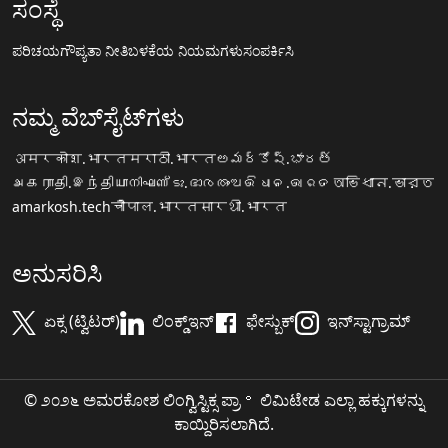
ಸಂಸ್ಥೆ
ಪರಿಚಯ
ಗೌಪ್ಯತಾ ನೀತಿ
ಬಳಕೆಯ ನಿಯಮಗಳು
ಸಂಪರ್ಕಿಸಿ
ನಮ್ಮ ವೆಬ್‌ಸೈಟ್‌ಗಳು
अमरकोश.भारत
मराठी.भारत
అమర్కోష్.భారత్
அகராதி.இந்தியா
നിഘണ്ടു.ഭാരതം
ଅଭିଧାନ.ଭାରତ
অভিধান.ভারত
amarkosh.tech
चौपाल.भारत
सारथी.भारत
ಅನುಸರಿಸಿ
ಏಕ್ಸ (ಟ್ವಿಟರ್)
ಲಿಂಕ್ಡ್‌ಇನ್
ಫೇಸ್ಬುಕ್
ಇನ್‌ಸ್ಟಾಗ್ರಾಮ್
© ೨೦೨೬ ಅಮರಕೋಶ ಲಿಂಗ್ವಿಸ್ಟಿಕ್ಸ ಪ್ರಾ॰ ಲಿಮಿಟೇಡ ಎಲ್ಲಾ ಹಕ್ಕುಗಳನ್ನು
ಕಾಯ್ದಿರಿಸಲಾಗಿದೆ.