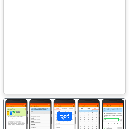
ಸ್ಥಾಪನೆ
पिछला
अगल