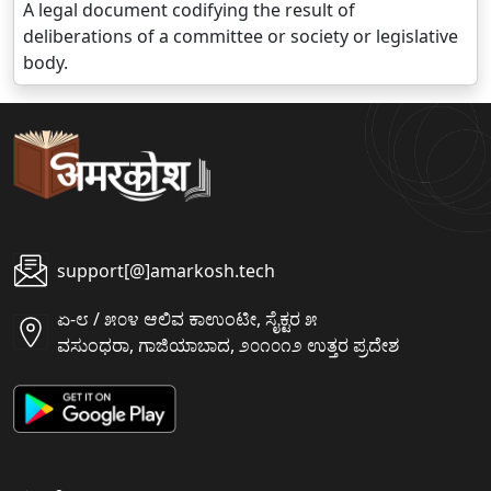
A legal document codifying the result of
deliberations of a committee or society or legislative
body.
support[@]amarkosh.tech
ಏ-೮ / ೫೦೪ ಆಲಿವ ಕಾಉಂಟೀ, ಸೈಕ್ಟರ ೫
ವಸುಂಧರಾ, ಗಾಜಿಯಾಬಾದ, ೨೦೧೦೧೨ ಉತ್ತರ ಪ್ರದೇಶ