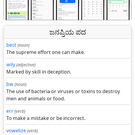
पिछला
अगल
ಜನಪ್ರಿಯ ಪದ
best
(noun)
The supreme effort one can make.
wily
(adjective)
Marked by skill in deception.
bw
(noun)
The use of bacteria or viruses or toxins to destroy
men and animals or food.
err
(verb)
To make a mistake or be incorrect.
vowelize
(verb)