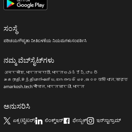
ಸಂಸ್ಥೆ
ಪರಿಚಯ
ಗೌಪ್ಯತಾ ನೀತಿ
ಬಳಕೆಯ ನಿಯಮಗಳು
ಸಂಪರ್ಕಿಸಿ
ನಮ್ಮ ವೆಬ್‌ಸೈಟ್‌ಗಳು
अमरकोश.भारत
मराठी.भारत
అమర్కోష్.భారత్
அகராதி.இந்தியா
നിഘണ്ടു.ഭാരതം
ଅଭିଧାନ.ଭାରତ
অভিধান.ভারত
amarkosh.tech
चौपाल.भारत
सारथी.भारत
ಅನುಸರಿಸಿ
ಏಕ್ಸ (ಟ್ವಿಟರ್)
ಲಿಂಕ್ಡ್‌ಇನ್
ಫೇಸ್ಬುಕ್
ಇನ್‌ಸ್ಟಾಗ್ರಾಮ್