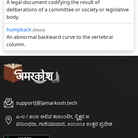
A legal document codifying the result of
deliberations of a committee or society or legislative
body.
humpback
(noun)
An abnormal backward curve to the vertebral
column.
support[@]amarkosh.tech
ಏ-೮ / ೫೦೪ ಆಲಿವ ಕಾಉಂಟೀ, ಸೈಕ್ಟರ ೫
ವಸುಂಧರಾ, ಗಾಜಿಯಾಬಾದ, ೨೦೧೦೧೨ ಉತ್ತರ ಪ್ರದೇಶ