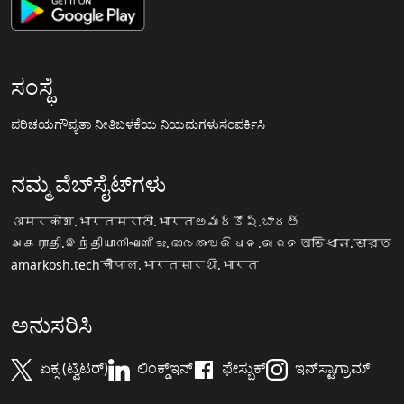
ಸಂಸ್ಥೆ
ಪರಿಚಯ
ಗೌಪ್ಯತಾ ನೀತಿ
ಬಳಕೆಯ ನಿಯಮಗಳು
ಸಂಪರ್ಕಿಸಿ
ನಮ್ಮ ವೆಬ್‌ಸೈಟ್‌ಗಳು
अमरकोश.भारत
मराठी.भारत
అమర్కోష్.భారత్
அகராதி.இந்தியா
നിഘണ്ടു.ഭാരതം
ଅଭିଧାନ.ଭାରତ
অভিধান.ভারত
amarkosh.tech
चौपाल.भारत
सारथी.भारत
ಅನುಸರಿಸಿ
ಏಕ್ಸ (ಟ್ವಿಟರ್)
ಲಿಂಕ್ಡ್‌ಇನ್
ಫೇಸ್ಬುಕ್
ಇನ್‌ಸ್ಟಾಗ್ರಾಮ್