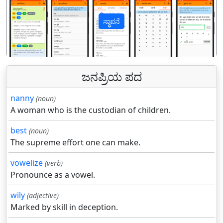
ಸ್ಥಾಪನೆ
पिछला
अगल
ಜನಪ್ರಿಯ ಪದ
nanny
(noun)
A woman who is the custodian of children.
best
(noun)
The supreme effort one can make.
vowelize
(verb)
Pronounce as a vowel.
wily
(adjective)
Marked by skill in deception.