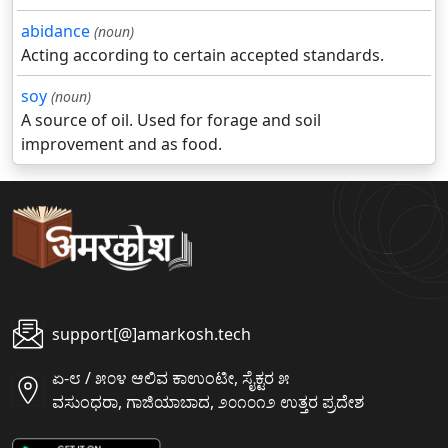
abidance
(noun)
Acting according to certain accepted standards.
soy
(noun)
A source of oil. Used for forage and soil
improvement and as food.
support[@]amarkosh.tech
ಏ-೮ / ೫೦೪ ಆಲಿವ ಕಾಉಂಟೀ, ಸೈಕ್ಟರ ೫
ವಸುಂಧರಾ, ಗಾಜಿಯಾಬಾದ, ೨೦೧೦೧೨ ಉತ್ತರ ಪ್ರದೇಶ