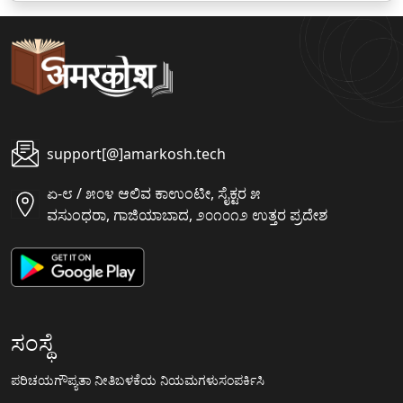
support[@]amarkosh.tech
ಏ-೮ / ೫೦೪ ಆಲಿವ ಕಾಉಂಟೀ, ಸೈಕ್ಟರ ೫
ವಸುಂಧರಾ, ಗಾಜಿಯಾಬಾದ, ೨೦೧೦೧೨ ಉತ್ತರ ಪ್ರದೇಶ
ಸಂಸ್ಥೆ
ಪರಿಚಯ
ಗೌಪ್ಯತಾ ನೀತಿ
ಬಳಕೆಯ ನಿಯಮಗಳು
ಸಂಪರ್ಕಿಸಿ