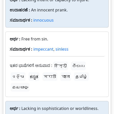
ಉದಾಹರಣೆ :
An innocent prank.
ಸಮಾನಾರ್ಥಕ :
innocuous
ಅರ್ಥ :
Free from sin.
ಸಮಾನಾರ್ಥಕ :
impeccant
,
sinless
ಇತರ ಭಾಷೆಗಳಿಗೆ ಅನುವಾದ :
हिन्दी
తెలుగు
ଓଡ଼ିଆ
ಕನ್ನಡ
मराठी
বাংলা
தமிழ்
മലയാളം
ಅರ್ಥ :
Lacking in sophistication or worldliness.