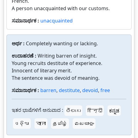
French.
A person unacquainted with our customs.
ಸಮಾನಾರ್ಥಕ :
unacquainted
ಅರ್ಥ :
Completely wanting or lacking.
ಉದಾಹರಣೆ :
Writing barren of insight.
Young recruits destitute of experience.
Innocent of literary merit.
The sentence was devoid of meaning.
ಸಮಾನಾರ್ಥಕ :
barren
,
destitute
,
devoid
,
free
ಇತರ ಭಾಷೆಗಳಿಗೆ ಅನುವಾದ :
తెలుగు
हिन्दी
ಕನ್ನಡ
ଓଡ଼ିଆ
বাংলা
தமிழ்
മലയാളം