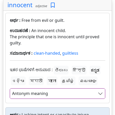
innocent
adjective
ಅರ್ಥ :
Free from evil or guilt.
ಉದಾಹರಣೆ :
An innocent child.
The principle that one is innocent until proved
guilty.
ಸಮಾನಾರ್ಥಕ :
clean-handed
,
guiltless
ಇತರ ಭಾಷೆಗಳಿಗೆ ಅನುವಾದ :
తెలుగు
हिन्दी
ಕನ್ನಡ
ଓଡ଼ିଆ
मराठी
বাংলা
தமிழ்
മലയാളം
Antonym meaning
ಅರ್ಥ :
Lacking intent or capacity to injure.