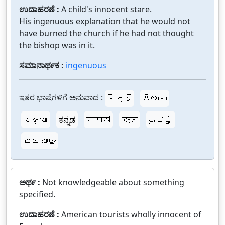
ಉದಾಹರಣೆ :
A child's innocent stare.
His ingenuous explanation that he would not
have burned the church if he had not thought
the bishop was in it.
ಸಮಾನಾರ್ಥಕ :
ingenuous
ಇತರ ಭಾಷೆಗಳಿಗೆ ಅನುವಾದ :
हिन्दी
తెలుగు
ଓଡ଼ିଆ
ಕನ್ನಡ
मराठी
বাংলা
தமிழ்
മലയാളം
ಅರ್ಥ :
Not knowledgeable about something
specified.
ಉದಾಹರಣೆ :
American tourists wholly innocent of