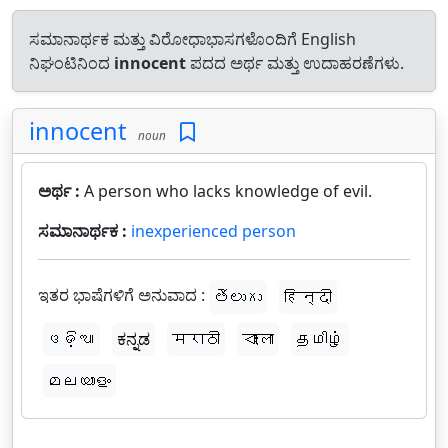
ಸಮಾನಾರ್ಥಕ ಮತ್ತು ವಿರೋಧಾಭಾಸಗಳೊಂದಿಗೆ English
ನಿಘಂಟಿನಿಂದ
innocent
ಪದದ ಅರ್ಥ ಮತ್ತು ಉದಾಹರಣೆಗಳು.
innocent
noun
ಅರ್ಥ :
A person who lacks knowledge of evil.
ಸಮಾನಾರ್ಥಕ :
inexperienced person
ಇತರ ಭಾಷೆಗಳಿಗೆ ಅನುವಾದ :
తెలుగు
हिन्दी
ଓଡ଼ିଆ
ಕನ್ನಡ
मराठी
বাংলা
தமிழ்
മലയാളം