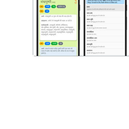
पिछला