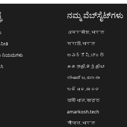
ೆ
ನಮ್ಮ ವೆಬ್‌ಸೈಟ್‌ಗಳು
ಯ
अमरकोश.भारत
ನೀತಿ
मराठी.भारत
ಯ ನಿಯಮಗಳು
అమర్కోష్.భారత్
ಸಿ
அகராதி.இந்தியா
നിഘണ്ടു.ഭാരതം
ଅଭିଧାନ.ଭାରତ
অভিধান.ভারত
amarkosh.tech
चौपाल.भारत