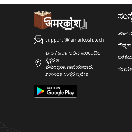
ಸಂಸ್ಥ
ಪರಿಚ
support[@]amarkosh.tech
ಗೌಪ್ಯತಾ 
ಏ-೮ / ೫೦೪ ಆಲಿವ ಕಾಉಂಟೀ,
ಬಳಕೆ
ಸೈಕ್ಟರ ೫
ವಸುಂಧರಾ, ಗಾಜಿಯಾಬಾದ,
ಸಂಪರ್ಕಿ
೨೦೧೦೧೨ ಉತ್ತರ ಪ್ರದೇಶ