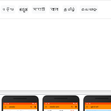
ଓଡ଼ିଆ
ಕನ್ನಡ
मराठी
বাংলা
தமிழ்
മലയാളം