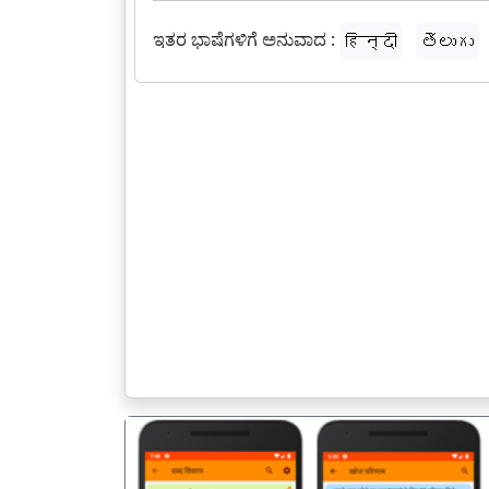
ಇತರ ಭಾಷೆಗಳಿಗೆ ಅನುವಾದ :
हिन्दी
తెలుగు