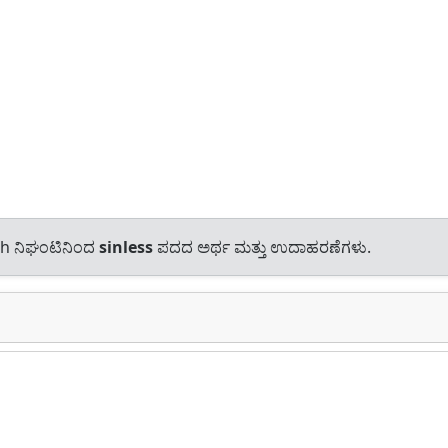
sh ನಿಘಂಟಿನಿಂದ
sinless
ಪದದ ಅರ್ಥ ಮತ್ತು ಉದಾಹರಣೆಗಳು.