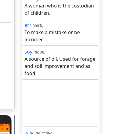
A woman who is the custodian
of children.
err
(verb)
To make a mistake or be
incorrect.
soy
(noun)
A source of oil. Used for forage
and soil improvement and as
food.
wily
(adjective)