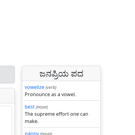
ಜನಪ್ರಿಯ ಪದ
vowelize
(verb)
Pronounce as a vowel.
best
(noun)
The supreme effort one can
make.
nanny
(noun)