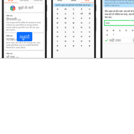
अ
ಸ್ಥಾಪನೆ