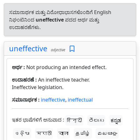
ಸಮಾನಾರ್ಥಕ ಮತ್ತು ವಿರೋಧಾಭಾಸಗಳೊಂದಿಗೆ English
ನಿಘಂಟಿನಿಂದ
uneffective
ಪದದ ಅರ್ಥ ಮತ್ತು
ಉದಾಹರಣೆಗಳು.
uneffective
adjective
ಅರ್ಥ :
Not producing an intended effect.
ಉದಾಹರಣೆ :
An ineffective teacher.
Ineffective legislation.
ಸಮಾನಾರ್ಥಕ :
ineffective
,
ineffectual
ಇತರ ಭಾಷೆಗಳಿಗೆ ಅನುವಾದ :
हिन्दी
తెలుగు
ಕನ್ನಡ
ଓଡ଼ିଆ
मराठी
বাংলা
தமிழ்
മലയാളം