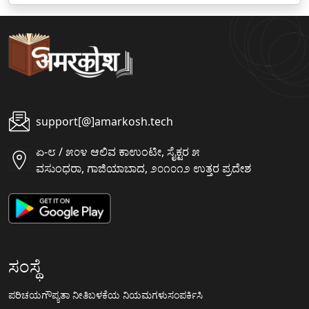
support[@]amarkosh.tech
ಏ-೮ / ೫೦೪ ಆಲಿವ ಕಾಉಂಟೀ, ಸೈಕ್ಟರ ೫
ವಸುಂಧರಾ, ಗಾಜಿಯಾಬಾದ, ೨೦೧೦೧೨ ಉತ್ತರ ಪ್ರದೇಶ
ಸಂಸ್ಥೆ
ಪರಿಚಯ
ಗೌಪ್ಯತಾ ನೀತಿ
ಬಳಕೆಯ ನಿಯಮಗಳು
ಸಂಪರ್ಕಿಸಿ