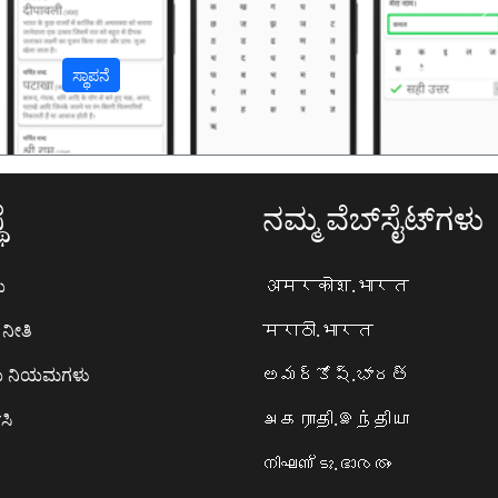
अ
ಸ್ಥಾಪನೆ
ೆ
ನಮ್ಮ ವೆಬ್‌ಸೈಟ್‌ಗಳು
ಯ
अमरकोश.भारत
ನೀತಿ
मराठी.भारत
ಯ ನಿಯಮಗಳು
అమర్కోష్.భారత్
ಸಿ
அகராதி.இந்தியா
നിഘണ്ടു.ഭാരതം