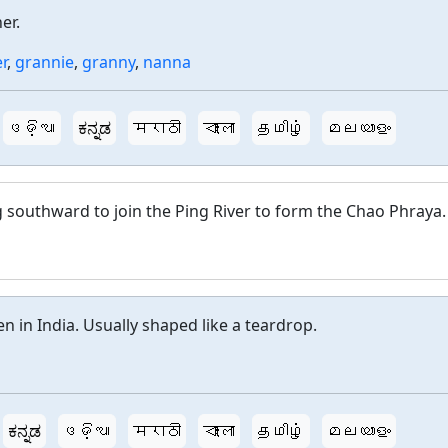
er.
r
,
grannie
,
granny
,
nanna
ଓଡ଼ିଆ
ಕನ್ನಡ
मराठी
বাংলা
தமிழ்
മലയാളം
g southward to join the Ping River to form the Chao Phraya.
n in India. Usually shaped like a teardrop.
ಕನ್ನಡ
ଓଡ଼ିଆ
मराठी
বাংলা
தமிழ்
മലയാളം