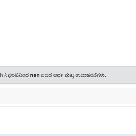
sh ನಿಘಂಟಿನಿಂದ
nan
ಪದದ ಅರ್ಥ ಮತ್ತು ಉದಾಹರಣೆಗಳು.