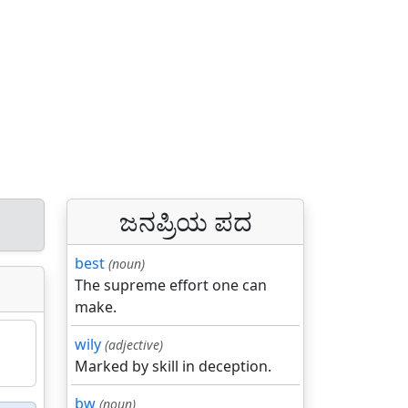
ಜನಪ್ರಿಯ ಪದ
best
(noun)
The supreme effort one can
make.
wily
(adjective)
Marked by skill in deception.
bw
(noun)