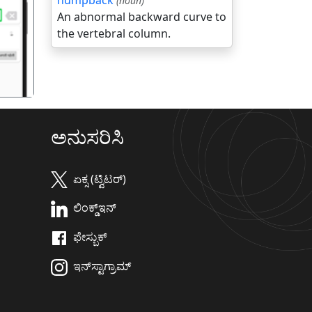
humpback
(noun)
गला
An abnormal backward curve to
the vertebral column.
ಅನುಸರಿಸಿ
ಏಕ್ಸ (ಟ್ವಿಟರ್)
ಲಿಂಕ್ಡ್‌ಇನ್
ಫೇಸ್ಬುಕ್
ಇನ್‌ಸ್ಟಾಗ್ರಾಮ್