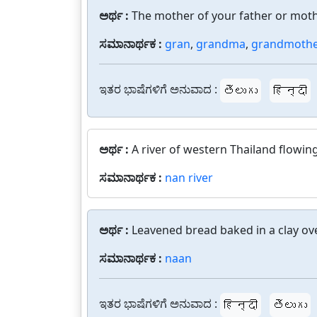
ಅರ್ಥ :
The mother of your father or moth
ಸಮಾನಾರ್ಥಕ :
gran
,
grandma
,
grandmothe
ಇತರ ಭಾಷೆಗಳಿಗೆ ಅನುವಾದ :
తెలుగు
हिन्दी
ಅರ್ಥ :
A river of western Thailand flowin
ಸಮಾನಾರ್ಥಕ :
nan river
ಅರ್ಥ :
Leavened bread baked in a clay ove
ಸಮಾನಾರ್ಥಕ :
naan
ಇತರ ಭಾಷೆಗಳಿಗೆ ಅನುವಾದ :
हिन्दी
తెలుగు