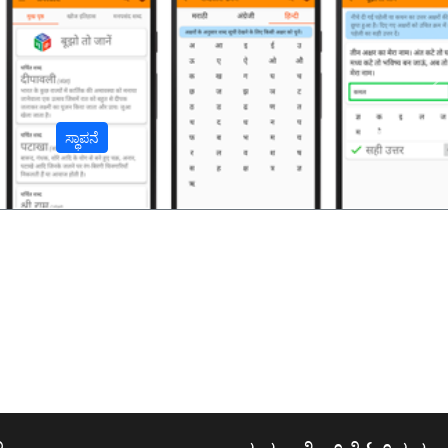
अ
ಸ್ಥಾಪನೆ