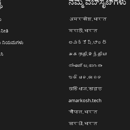
ೆ
ನಮ್ಮ ವೆಬ್‌ಸೈಟ್‌ಗಳು
ಯ
अमरकोश.भारत
ನೀತಿ
मराठी.भारत
ಯ ನಿಯಮಗಳು
అమర్కోష్.భారత్
ಸಿ
அகராதி.இந்தியா
നിഘണ്ടു.ഭാരതം
ଅଭିଧାନ.ଭାରତ
অভিধান.ভারত
amarkosh.tech
चौपाल.भारत
सारथी.भारत