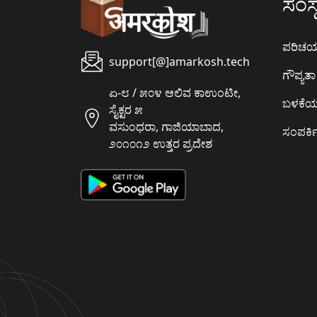
ಸಂಸ್ಥ
ಪರಿಚ
support[@]amarkosh.tech
ಗೌಪ್ಯತಾ 
ಏ-೮ / ೫೦೪ ಆಲಿವ ಕಾಉಂಟೀ,
ಬಳಕೆ
ಸೈಕ್ಟರ ೫
ವಸುಂಧರಾ, ಗಾಜಿಯಾಬಾದ,
ಸಂಪರ್ಕಿ
೨೦೧೦೧೨ ಉತ್ತರ ಪ್ರದೇಶ