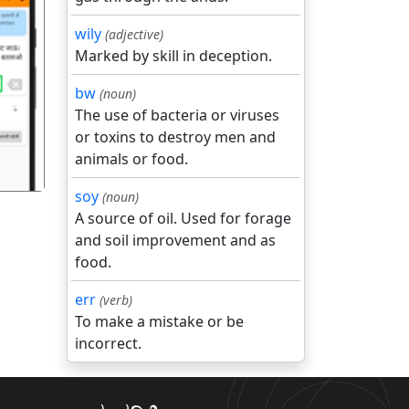
wily
(adjective)
Marked by skill in deception.
गला
bw
(noun)
The use of bacteria or viruses
or toxins to destroy men and
animals or food.
soy
(noun)
A source of oil. Used for forage
and soil improvement and as
food.
err
(verb)
To make a mistake or be
incorrect.