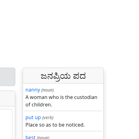
ಜನಪ್ರಿಯ ಪದ
nanny
(noun)
A woman who is the custodian
of children.
put up
(verb)
Place so as to be noticed.
best
(noun)