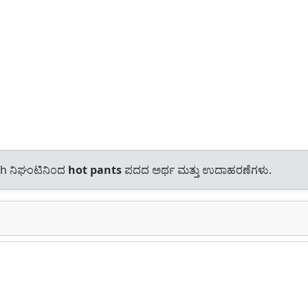
sh ನಿಘಂಟಿನಿಂದ
hot pants
ಪದದ ಅರ್ಥ ಮತ್ತು ಉದಾಹರಣೆಗಳು.