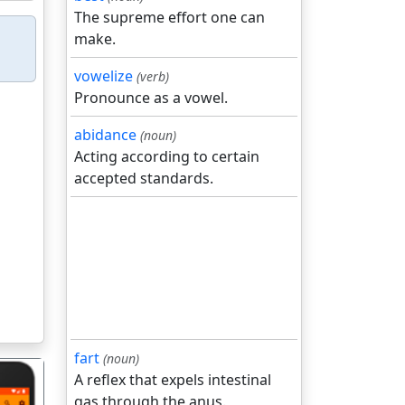
The supreme effort one can
make.
vowelize
(verb)
Pronounce as a vowel.
abidance
(noun)
Acting according to certain
accepted standards.
fart
(noun)
A reflex that expels intestinal
gas through the anus.