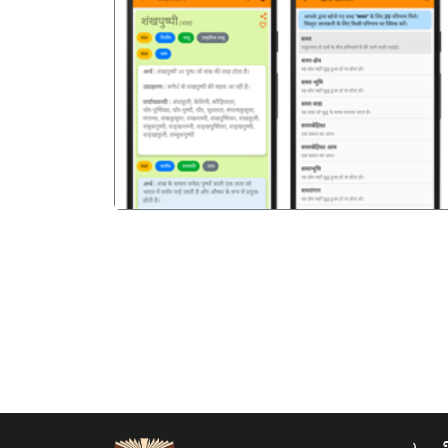
पिछला