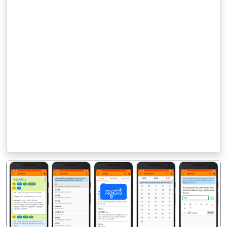
ಸ್ಥಾಪನೆ
पिछला
अगल