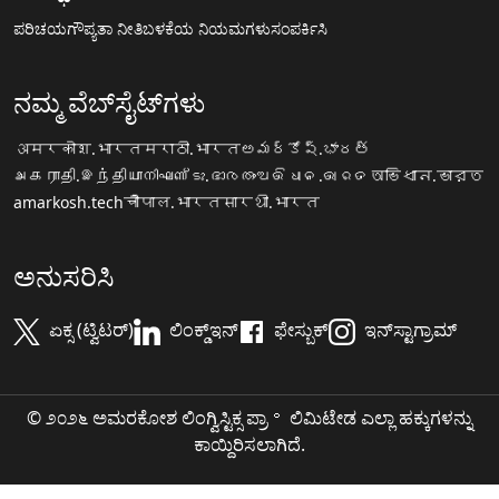
ಪರಿಚಯ
ಗೌಪ್ಯತಾ ನೀತಿ
ಬಳಕೆಯ ನಿಯಮಗಳು
ಸಂಪರ್ಕಿಸಿ
ನಮ್ಮ ವೆಬ್‌ಸೈಟ್‌ಗಳು
अमरकोश.भारत
मराठी.भारत
అమర్కోష్.భారత్
அகராதி.இந்தியா
നിഘണ്ടു.ഭാരതം
ଅଭିଧାନ.ଭାରତ
অভিধান.ভারত
amarkosh.tech
चौपाल.भारत
सारथी.भारत
ಅನುಸರಿಸಿ
ಏಕ್ಸ (ಟ್ವಿಟರ್)
ಲಿಂಕ್ಡ್‌ಇನ್
ಫೇಸ್ಬುಕ್
ಇನ್‌ಸ್ಟಾಗ್ರಾಮ್
© ೨೦೨೬ ಅಮರಕೋಶ ಲಿಂಗ್ವಿಸ್ಟಿಕ್ಸ ಪ್ರಾ॰ ಲಿಮಿಟೇಡ ಎಲ್ಲಾ ಹಕ್ಕುಗಳನ್ನು
ಕಾಯ್ದಿರಿಸಲಾಗಿದೆ.