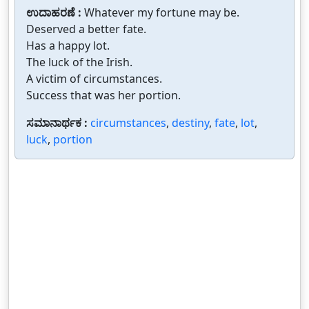
ಉದಾಹರಣೆ :
Whatever my fortune may be.
Deserved a better fate.
Has a happy lot.
The luck of the Irish.
A victim of circumstances.
Success that was her portion.
ಸಮಾನಾರ್ಥಕ :
circumstances
,
destiny
,
fate
,
lot
,
luck
,
portion