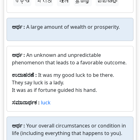
ଓଡ଼ିଆ
मराठी
বাংলা
தமிழ்
മലയാളം
ಅರ್ಥ :
A large amount of wealth or prosperity.
ಅರ್ಥ :
An unknown and unpredictable
phenomenon that leads to a favorable outcome.
ಉದಾಹರಣೆ :
It was my good luck to be there.
They say luck is a lady.
It was as if fortune guided his hand.
ಸಮಾನಾರ್ಥಕ :
luck
ಅರ್ಥ :
Your overall circumstances or condition in
life (including everything that happens to you).