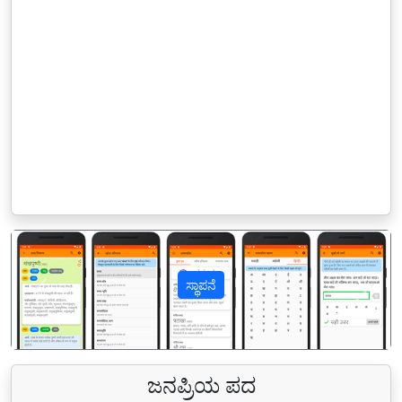
ಸ್ಥಾಪನೆ
पिछला
अगल
ಜನಪ್ರಿಯ ಪದ