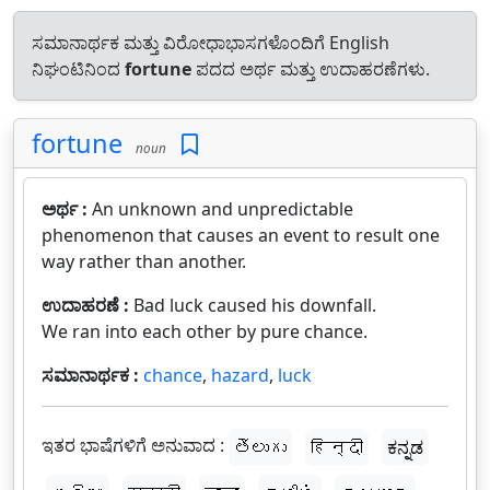
ಸಮಾನಾರ್ಥಕ ಮತ್ತು ವಿರೋಧಾಭಾಸಗಳೊಂದಿಗೆ English
ನಿಘಂಟಿನಿಂದ
fortune
ಪದದ ಅರ್ಥ ಮತ್ತು ಉದಾಹರಣೆಗಳು.
fortune
noun
ಅರ್ಥ :
An unknown and unpredictable
phenomenon that causes an event to result one
way rather than another.
ಉದಾಹರಣೆ :
Bad luck caused his downfall.
We ran into each other by pure chance.
ಸಮಾನಾರ್ಥಕ :
chance
,
hazard
,
luck
ಇತರ ಭಾಷೆಗಳಿಗೆ ಅನುವಾದ :
తెలుగు
हिन्दी
ಕನ್ನಡ