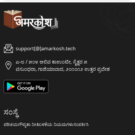
support[@]amarkosh.tech
ಏ-೮ / ೫೦೪ ಆಲಿವ ಕಾಉಂಟೀ, ಸೈಕ್ಟರ ೫
ವಸುಂಧರಾ, ಗಾಜಿಯಾಬಾದ, ೨೦೧೦೧೨ ಉತ್ತರ ಪ್ರದೇಶ
ಸಂಸ್ಥೆ
ಪರಿಚಯ
ಗೌಪ್ಯತಾ ನೀತಿ
ಬಳಕೆಯ ನಿಯಮಗಳು
ಸಂಪರ್ಕಿಸಿ