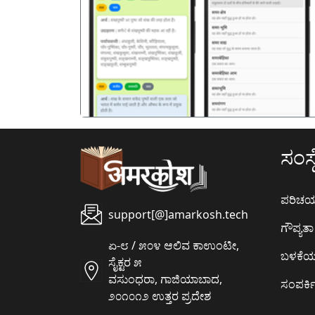
पिछला
ಸಂಸ್ಥ
ಪರಿಚ
support[@]amarkosh.tech
ಗೌಪ್ಯತಾ 
ಏ-೮ / ೫೦೪ ಆಲಿವ ಕಾಉಂಟೀ,
ಬಳಕೆ
ಸೈಕ್ಟರ ೫
ವಸುಂಧರಾ, ಗಾಜಿಯಾಬಾದ,
ಸಂಪರ್ಕಿ
೨೦೧೦೧೨ ಉತ್ತರ ಪ್ರದೇಶ