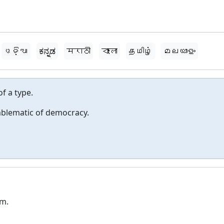
ଓଡ଼ିଆ
ಕನ್ನಡ
मराठी
বাংলা
தமிழ்
മലയാളം
of a type.
emblematic of democracy.
im.