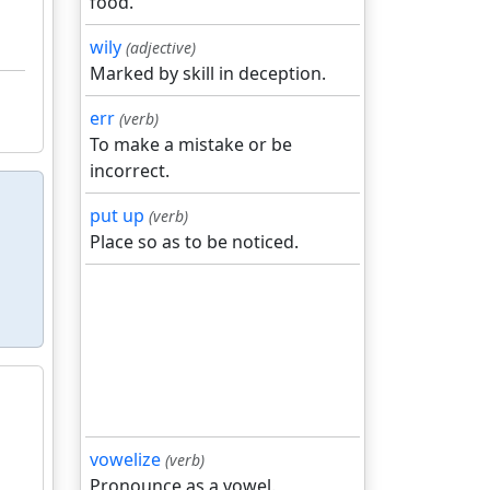
food.
wily
(adjective)
Marked by skill in deception.
err
(verb)
To make a mistake or be
incorrect.
put up
(verb)
Place so as to be noticed.
vowelize
(verb)
Pronounce as a vowel.