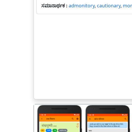
ಸಮಾನಾರ್ಥಕ :
admonitory
,
cautionary
,
mon