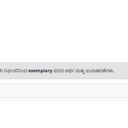
sh ನಿಘಂಟಿನಿಂದ
exemplary
ಪದದ ಅರ್ಥ ಮತ್ತು ಉದಾಹರಣೆಗಳು.