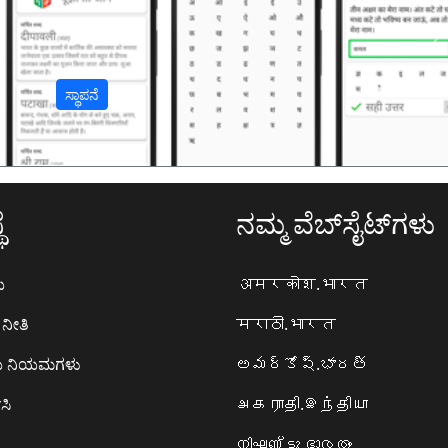
अ
ಸ್ಥಾಪನೆ
ೆ
ನಮ್ಮ ವೆಬ್‌ಸೈಟ್‌ಗಳು
ಯ
अमरकोश.भारत
ನೀತಿ
मराठी.भारत
ಯ ನಿಯಮಗಳು
అమర్కోష్.భారత్
ಸಿ
அகராதி.இந்தியா
നിഘണ്ടു.ഭാരതം