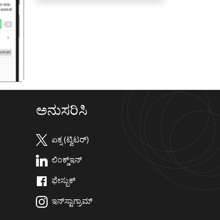
गला
ಅನುಸರಿಸಿ
ಏಕ್ಸ (ಟ್ವಿಟರ್)
ಲಿಂಕ್ಡ್‌ಇನ್
ಫೇಸ್ಬುಕ್
ಇನ್‌ಸ್ಟಾಗ್ರಾಮ್