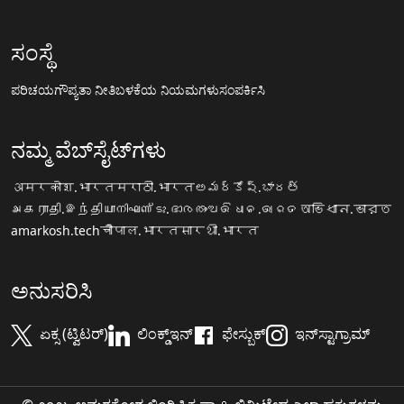
ಸಂಸ್ಥೆ
ಪರಿಚಯ
ಗೌಪ್ಯತಾ ನೀತಿ
ಬಳಕೆಯ ನಿಯಮಗಳು
ಸಂಪರ್ಕಿಸಿ
ನಮ್ಮ ವೆಬ್‌ಸೈಟ್‌ಗಳು
अमरकोश.भारत
मराठी.भारत
అమర్కోష్.భారత్
அகராதி.இந்தியா
നിഘണ്ടു.ഭാരതം
ଅଭିଧାନ.ଭାରତ
অভিধান.ভারত
amarkosh.tech
चौपाल.भारत
सारथी.भारत
ಅನುಸರಿಸಿ
ಏಕ್ಸ (ಟ್ವಿಟರ್)
ಲಿಂಕ್ಡ್‌ಇನ್
ಫೇಸ್ಬುಕ್
ಇನ್‌ಸ್ಟಾಗ್ರಾಮ್