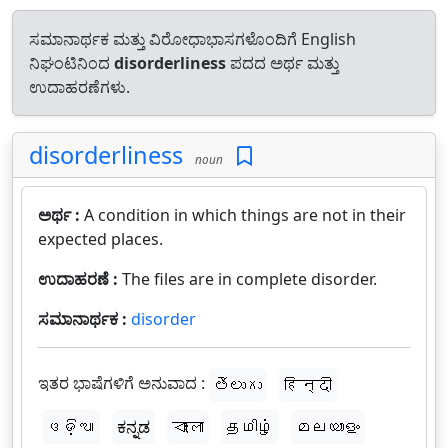
ಸಮಾನಾರ್ಥಕ ಮತ್ತು ವಿರೋಧಾಭಾಸಗಳೊಂದಿಗೆ English
ನಿಘಂಟಿನಿಂದ
disorderliness
ಪದದ ಅರ್ಥ ಮತ್ತು
ಉದಾಹರಣೆಗಳು.
disorderliness
noun
ಅರ್ಥ :
A condition in which things are not in their
expected places.
ಉದಾಹರಣೆ :
The files are in complete disorder.
ಸಮಾನಾರ್ಥಕ :
disorder
ಇತರ ಭಾಷೆಗಳಿಗೆ ಅನುವಾದ :
తెలుగు
हिन्दी
ଓଡ଼ିଆ
ಕನ್ನಡ
বাংলা
தமிழ்
മലയാളം