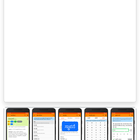
ಸ್ಥಾಪನೆ
पिछला
अगल