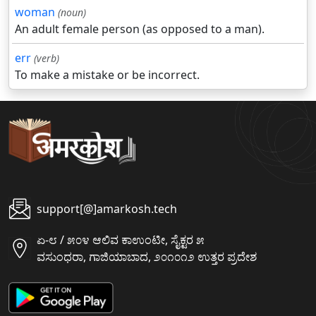
woman
(noun)
An adult female person (as opposed to a man).
err
(verb)
To make a mistake or be incorrect.
support[@]amarkosh.tech
ಏ-೮ / ೫೦೪ ಆಲಿವ ಕಾಉಂಟೀ, ಸೈಕ್ಟರ ೫
ವಸುಂಧರಾ, ಗಾಜಿಯಾಬಾದ, ೨೦೧೦೧೨ ಉತ್ತರ ಪ್ರದೇಶ