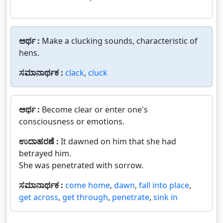
ಅರ್ಥ :
Make a clucking sounds, characteristic of
hens.
ಸಮಾನಾರ್ಥಕ :
clack
,
cluck
ಅರ್ಥ :
Become clear or enter one's
consciousness or emotions.
ಉದಾಹರಣೆ :
It dawned on him that she had
betrayed him.
She was penetrated with sorrow.
ಸಮಾನಾರ್ಥಕ :
come home
,
dawn
,
fall into place
,
get across
,
get through
,
penetrate
,
sink in