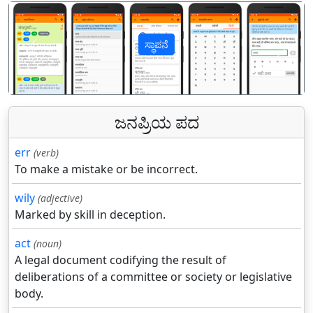
ಸ್ಥಾಪನೆ
पिछला
अगल
ಜನಪ್ರಿಯ ಪದ
err
(verb)
To make a mistake or be incorrect.
wily
(adjective)
Marked by skill in deception.
act
(noun)
A legal document codifying the result of
deliberations of a committee or society or legislative
body.