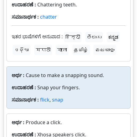
ಉದಾಹರಣೆ :
Chattering teeth.
ಸಮಾನಾರ್ಥಕ :
chatter
ಇತರ ಭಾಷೆಗಳಿಗೆ ಅನುವಾದ :
हिन्दी
తెలుగు
ಕನ್ನಡ
ଓଡ଼ିଆ
मराठी
বাংলা
தமிழ்
മലയാളം
ಅರ್ಥ :
Cause to make a snapping sound.
ಉದಾಹರಣೆ :
Snap your fingers.
ಸಮಾನಾರ್ಥಕ :
flick
,
snap
ಅರ್ಥ :
Produce a click.
ಉದಾಹರಣೆ :
Xhosa speakers click.