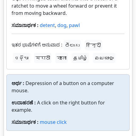
ratchet to move a wheel forward or prevent it
from moving backward.
ಸಮಾನಾರ್ಥಕ :
detent
,
dog
,
pawl
ಇತರ ಭಾಷೆಗಳಿಗೆ ಅನುವಾದ :
తెలుగు
हिन्दी
ଓଡ଼ିଆ
मराठी
বাংলা
தமிழ்
മലയാളം
ಅರ್ಥ :
Depression of a button on a computer
mouse.
ಉದಾಹರಣೆ :
A click on the right button for
example.
ಸಮಾನಾರ್ಥಕ :
mouse click