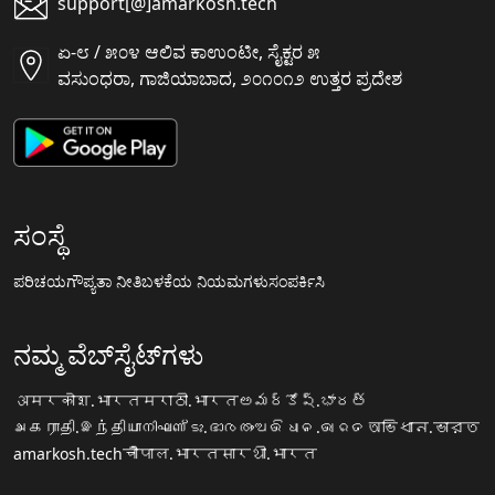
support[@]amarkosh.tech
ಏ-೮ / ೫೦೪ ಆಲಿವ ಕಾಉಂಟೀ, ಸೈಕ್ಟರ ೫
ವಸುಂಧರಾ, ಗಾಜಿಯಾಬಾದ, ೨೦೧೦೧೨ ಉತ್ತರ ಪ್ರದೇಶ
ಸಂಸ್ಥೆ
ಪರಿಚಯ
ಗೌಪ್ಯತಾ ನೀತಿ
ಬಳಕೆಯ ನಿಯಮಗಳು
ಸಂಪರ್ಕಿಸಿ
ನಮ್ಮ ವೆಬ್‌ಸೈಟ್‌ಗಳು
अमरकोश.भारत
मराठी.भारत
అమర్కోష్.భారత్
அகராதி.இந்தியா
നിഘണ്ടു.ഭാരതം
ଅଭିଧାନ.ଭାରତ
অভিধান.ভারত
amarkosh.tech
चौपाल.भारत
सारथी.भारत