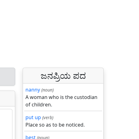
ಜನಪ್ರಿಯ ಪದ
nanny
(noun)
A woman who is the custodian
of children.
put up
(verb)
Place so as to be noticed.
best
(noun)