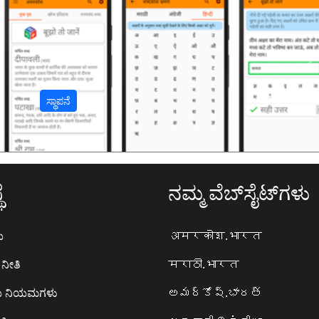
अ
ಸ್ಥಾಪನೆ
ೆ
ನಮ್ಮ ವೆಬ್‌ಸೈಟ್‌ಗಳು
ಯ
अमरकोश.भारत
ನೀತಿ
मराठी.भारत
ಯ ನಿಯಮಗಳು
అమర్కోష్.భారత్