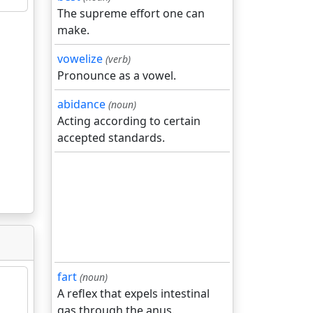
The supreme effort one can
make.
vowelize
(verb)
Pronounce as a vowel.
abidance
(noun)
Acting according to certain
accepted standards.
fart
(noun)
A reflex that expels intestinal
gas through the anus.