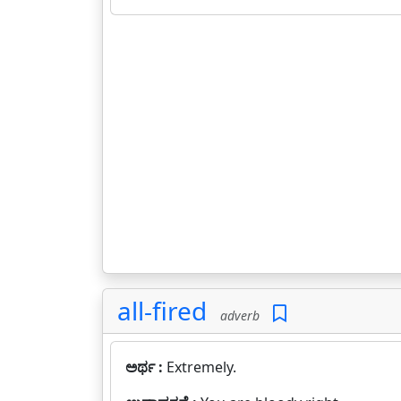
all-fired
adverb
ಅರ್ಥ :
Extremely.