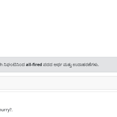
sh ನಿಘಂಟಿನಿಂದ
all-fired
ಪದದ ಅರ್ಥ ಮತ್ತು ಉದಾಹರಣೆಗಳು.
hurry?.