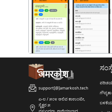
पिछला
ಸಂಸ್ಥ
ಪರಿಚ
support[@]amarkosh.tech
ಗೌಪ್ಯತಾ 
ಏ-೮ / ೫೦೪ ಆಲಿವ ಕಾಉಂಟೀ,
ಬಳಕೆ
ಸೈಕ್ಟರ ೫
ವಸುಂಧರಾ, ಗಾಜಿಯಾಬಾದ,