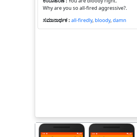
ಉದಾಹರಣೆ :
You are bloody right.
Why are you so all-fired aggressive?.
ಸಮಾನಾರ್ಥಕ :
all-firedly
,
bloody
,
damn