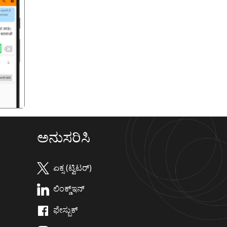
गला
ಅನುಸರಿಸಿ
ಏಕ್ಸ (ಟ್ವಿಟರ್)
ಲಿಂಕ್ಡ್‌ಇನ್
ಫೇಸ್ಬುಕ್