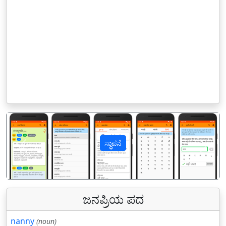
ಸ್ಥಾಪನೆ
पिछला
अगल
ಜನಪ್ರಿಯ ಪದ
nanny
(noun)