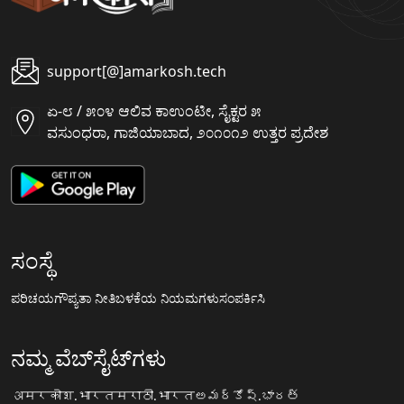
support[@]amarkosh.tech
ಏ-೮ / ೫೦೪ ಆಲಿವ ಕಾಉಂಟೀ, ಸೈಕ್ಟರ ೫
ವಸುಂಧರಾ, ಗಾಜಿಯಾಬಾದ, ೨೦೧೦೧೨ ಉತ್ತರ ಪ್ರದೇಶ
ಸಂಸ್ಥೆ
ಪರಿಚಯ
ಗೌಪ್ಯತಾ ನೀತಿ
ಬಳಕೆಯ ನಿಯಮಗಳು
ಸಂಪರ್ಕಿಸಿ
ನಮ್ಮ ವೆಬ್‌ಸೈಟ್‌ಗಳು
अमरकोश.भारत
मराठी.भारत
అమర్కోష్.భారత్