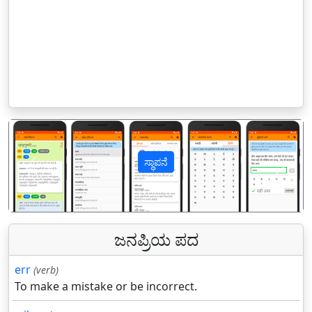
ಸ್ಥಾಪನೆ
पिछला
अगल
ಜನಪ್ರಿಯ ಪದ
err
(verb)
To make a mistake or be incorrect.