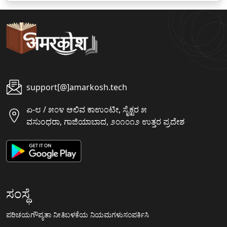
support[@]amarkosh.tech
ಏ-೮ / ೫೦೪ ಆಲಿವ ಕಾಉಂಟೀ, ಸೈಕ್ಟರ ೫
ವಸುಂಧರಾ, ಗಾಜಿಯಾಬಾದ, ೨೦೧೦೧೨ ಉತ್ತರ ಪ್ರದೇಶ
ಸಂಸ್ಥೆ
ಪರಿಚಯ
ಗೌಪ್ಯತಾ ನೀತಿ
ಬಳಕೆಯ ನಿಯಮಗಳು
ಸಂಪರ್ಕಿಸಿ