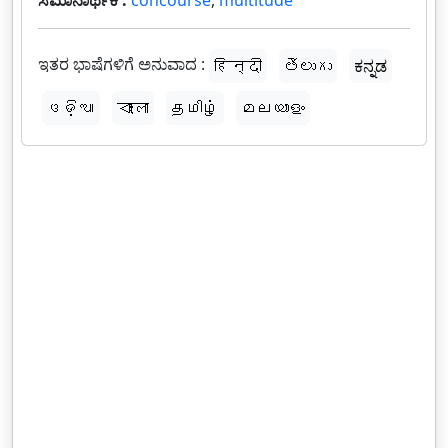
ಸಮಾನಾರ್ಥಕ :
concourse
,
multitude
ಇತರ ಭಾಷೆಗಳಿಗೆ ಅನುವಾದ :
हिन्दी
తెలుగు
ಕನ್ನಡ
ଓଡ଼ିଆ
বাংলা
தமிழ்
മലയാളം