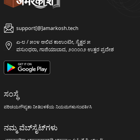
support[@]amarkosh.tech
ಏ-೮ / ೫೦೪ ಆಲಿವ ಕಾಉಂಟೀ, ಸೈಕ್ಟರ ೫
ವಸುಂಧರಾ, ಗಾಜಿಯಾಬಾದ, ೨೦೧೦೧೨ ಉತ್ತರ ಪ್ರದೇಶ
ಸಂಸ್ಥೆ
ಪರಿಚಯ
ಗೌಪ್ಯತಾ ನೀತಿ
ಬಳಕೆಯ ನಿಯಮಗಳು
ಸಂಪರ್ಕಿಸಿ
ನಮ್ಮ ವೆಬ್‌ಸೈಟ್‌ಗಳು