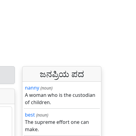
ಜನಪ್ರಿಯ ಪದ
nanny
(noun)
A woman who is the custodian
of children.
best
(noun)
The supreme effort one can
make.