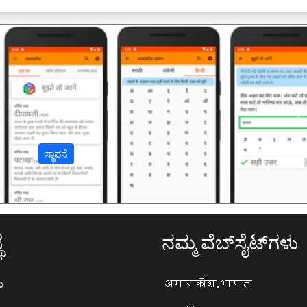
अ
ಸ್ಥಾಪನೆ
ೆ
ನಮ್ಮ ವೆಬ್‌ಸೈಟ್‌ಗಳು
ಯ
अमरकोश.भारत