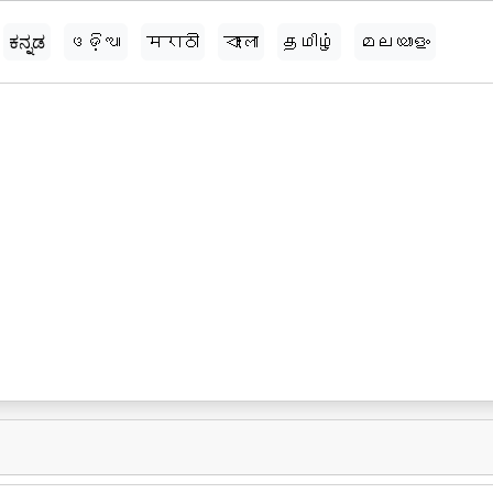
ಕನ್ನಡ
ଓଡ଼ିଆ
मराठी
বাংলা
தமிழ்
മലയാളം