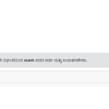
sh ನಿಘಂಟಿನಿಂದ
scam
ಪದದ ಅರ್ಥ ಮತ್ತು ಉದಾಹರಣೆಗಳು.