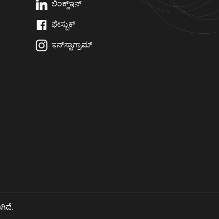
ಲಿಂಕ್ಡ್‌ಇನ್
ಫೇಸ್ಬುಕ್
ಇನ್‌ಸ್ಟಾಗ್ರಾಮ್
ಗಿದೆ.