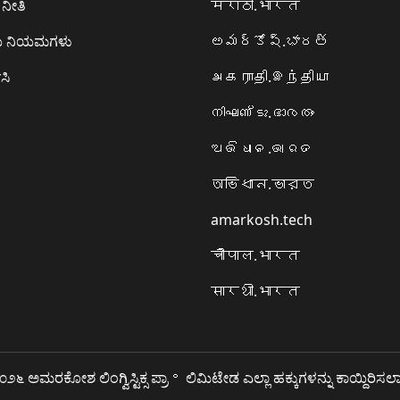
ನೀತಿ
मराठी.भारत
ಯ ನಿಯಮಗಳು
అమర్కోష్.భారత్
ಸಿ
அகராதி.இந்தியா
നിഘണ്ടു.ഭാരതം
ଅଭିଧାନ.ଭାରତ
অভিধান.ভারত
amarkosh.tech
चौपाल.भारत
सारथी.भारत
೨೬ ಅಮರಕೋಶ ಲಿಂಗ್ವಿಸ್ಟಿಕ್ಸ ಪ್ರಾ॰ ಲಿಮಿಟೇಡ ಎಲ್ಲಾ ಹಕ್ಕುಗಳನ್ನು ಕಾಯ್ದಿರಿಸಲಾ