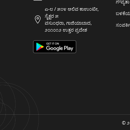
ಗೌಪ್ಯತಾ 
ಏ-೮ / ೫೦೪ ಆಲಿವ ಕಾಉಂಟೀ,
ಬಳಕೆ
ಸೈಕ್ಟರ ೫
ವಸುಂಧರಾ, ಗಾಜಿಯಾಬಾದ,
ಸಂಪರ್ಕಿ
೨೦೧೦೧೨ ಉತ್ತರ ಪ್ರದೇಶ
© ೨೦