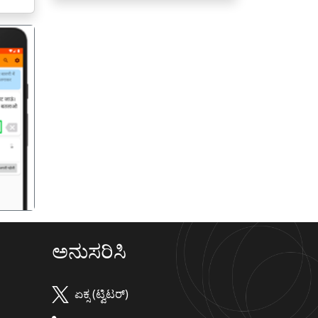
गला
ಅನುಸರಿಸಿ
ಏಕ್ಸ (ಟ್ವಿಟರ್)