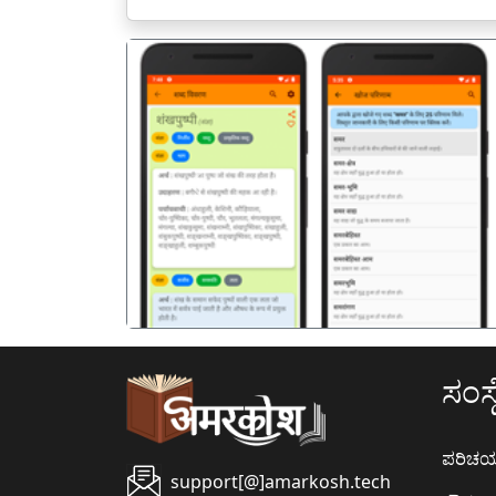
पिछला
ಸಂಸ್ಥ
ಪರಿಚ
support[@]amarkosh.tech