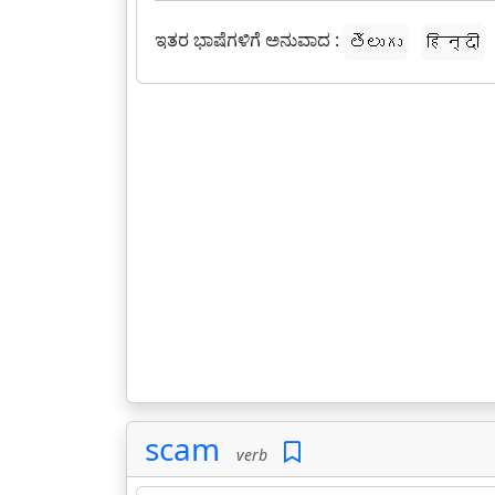
ಇತರ ಭಾಷೆಗಳಿಗೆ ಅನುವಾದ :
తెలుగు
हिन्दी
scam
verb