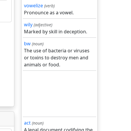
vowelize
(verb)
Pronounce as a vowel.
wily
(adjective)
Marked by skill in deception.
bw
(noun)
The use of bacteria or viruses
or toxins to destroy men and
animals or food.
act
(noun)
A legal document codifying the