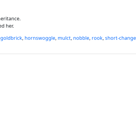
eritance.
d her.
,
goldbrick
,
hornswoggle
,
mulct
,
nobble
,
rook
,
short-change