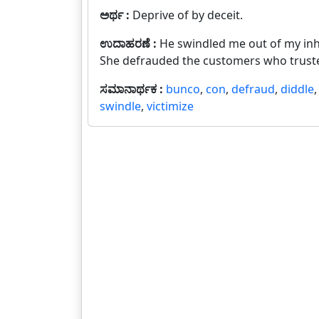
ಅರ್ಥ :
Deprive of by deceit.
ಉದಾಹರಣೆ :
He swindled me out of my inh
She defrauded the customers who truste
ಸಮಾನಾರ್ಥಕ :
bunco
,
con
,
defraud
,
diddle
swindle
,
victimize