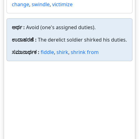
change
,
swindle
,
victimize
ಅರ್ಥ :
Avoid (one's assigned duties).
ಉದಾಹರಣೆ :
The derelict soldier shirked his duties.
ಸಮಾನಾರ್ಥಕ :
fiddle
,
shirk
,
shrink from