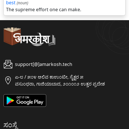
best
(noun)
The supreme effort one can make.
support[@]amarkosh.tech
ಏ-೮ / ೫೦೪ ಆಲಿವ ಕಾಉಂಟೀ, ಸೈಕ್ಟರ ೫
ವಸುಂಧರಾ, ಗಾಜಿಯಾಬಾದ, ೨೦೧೦೧೨ ಉತ್ತರ ಪ್ರದೇಶ
ಸಂಸ್ಥೆ