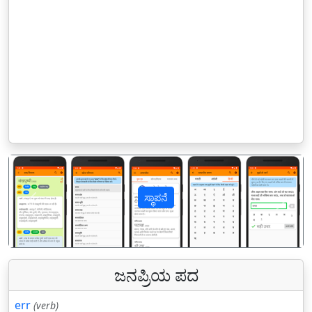
ಸ್ಥಾಪನೆ
पिछला
अगल
ಜನಪ್ರಿಯ ಪದ
err
(verb)