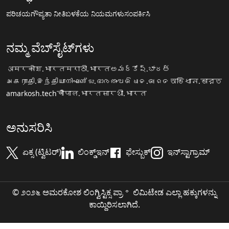
ಪರಿಚಯ
ಗೌಪ್ಯತಾ ನೀತಿ
ಬಳಕೆಯ ನಿಯಮಗಳು
ಸಂಪರ್ಕಿಸಿ
ನಮ್ಮ ವೆಬ್‌ಸೈಟ್‌ಗಳು
अमरकोश.भारत
मराठी.भारत
అమర్కోష్.భారత్
அகராதி.இந்தியா
നിഘണ്ടു.ഭാരതം
ଅଭିଧାନ.ଭାରତ
অভিধান.ভারত
amarkosh.tech
चौपाल.भारत
सारथी.भारत
ಅನುಸರಿಸಿ
ಏಕ್ಸ (ಟ್ವಿಟರ್)
ಲಿಂಕ್ಡ್‌ಇನ್
ಫೇಸ್ಬುಕ್
ಇನ್‌ಸ್ಟಾಗ್ರಾಮ್
© ೨೦೨೬ ಅಮರಕೋಶ ಲಿಂಗ್ವಿಸ್ಟಿಕ್ಸ ಪ್ರಾ॰ ಲಿಮಿಟೇಡ ಎಲ್ಲಾ ಹಕ್ಕುಗಳನ್ನು
ಕಾಯ್ದಿರಿಸಲಾಗಿದೆ.