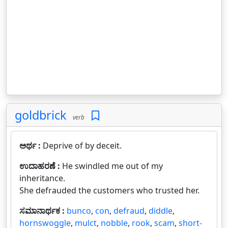
goldbrick
verb
ಅರ್ಥ :
Deprive of by deceit.
ಉದಾಹರಣೆ :
He swindled me out of my
inheritance.
She defrauded the customers who trusted her.
ಸಮಾನಾರ್ಥಕ :
bunco
,
con
,
defraud
,
diddle
,
hornswoggle
,
mulct
,
nobble
,
rook
,
scam
,
short-