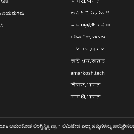
ನೀತಿ
मराठी.भारत
ಯ ನಿಯಮಗಳು
అమర్కోష్.భారత్
ಸಿ
அகராதி.இந்தியா
നിഘണ്ടു.ഭാരതം
ଅଭିଧାନ.ଭାରତ
অভিধান.ভারত
amarkosh.tech
चौपाल.भारत
सारथी.भारत
೨೬ ಅಮರಕೋಶ ಲಿಂಗ್ವಿಸ್ಟಿಕ್ಸ ಪ್ರಾ॰ ಲಿಮಿಟೇಡ ಎಲ್ಲಾ ಹಕ್ಕುಗಳನ್ನು ಕಾಯ್ದಿರಿಸಲಾ