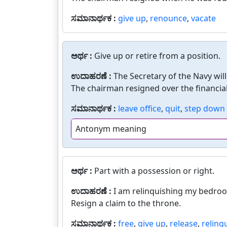
ಸಮಾನಾರ್ಥಕ :
give up
,
renounce
,
vacate
ಅರ್ಥ :
Give up or retire from a position.
ಉದಾಹರಣೆ :
The Secretary of the Navy will
The chairman resigned over the financial
ಸಮಾನಾರ್ಥಕ :
leave office
,
quit
,
step down
Antonym meaning
ಅರ್ಥ :
Part with a possession or right.
ಉದಾಹರಣೆ :
I am relinquishing my bedroo
Resign a claim to the throne.
ಸಮಾನಾರ್ಥಕ :
free
,
give up
,
release
,
relinq