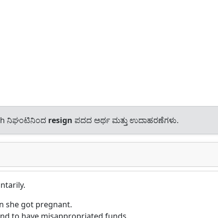
sh ನಿಘಂಟಿನಿಂದ
resign
ಪದದ ಅರ್ಥ ಮತ್ತು ಉದಾಹರಣೆಗಳು.
ntarily.
n she got pregnant.
nd to have misappropriated funds.