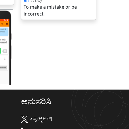
err
(verb)
To make a mistake or be
incorrect.
गला
ಅನುಸರಿಸಿ
ಏಕ್ಸ (ಟ್ವಿಟರ್)