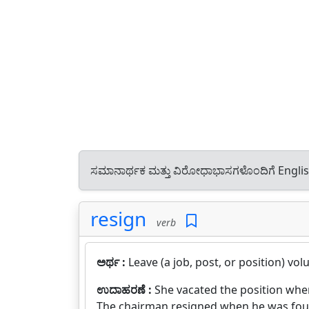
ಸಮಾನಾರ್ಥಕ ಮತ್ತು ವಿರೋಧಾಭಾಸಗಳೊಂದಿಗೆ Engli
resign
verb
ಅರ್ಥ :
Leave (a job, post, or position) volu
ಉದಾಹರಣೆ :
She vacated the position whe
The chairman resigned when he was fou