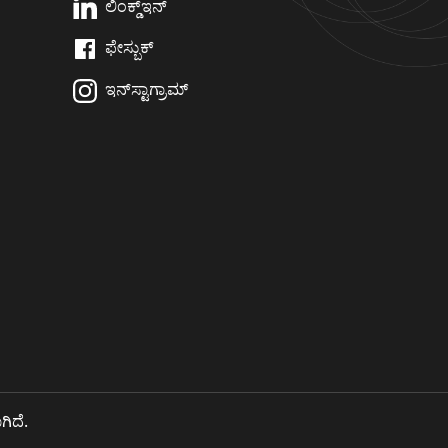
ಲಿಂಕ್ಡ್‌ಇನ್
ಫೇಸ್ಬುಕ್
ಇನ್‌ಸ್ಟಾಗ್ರಾಮ್
ಗಿದೆ.