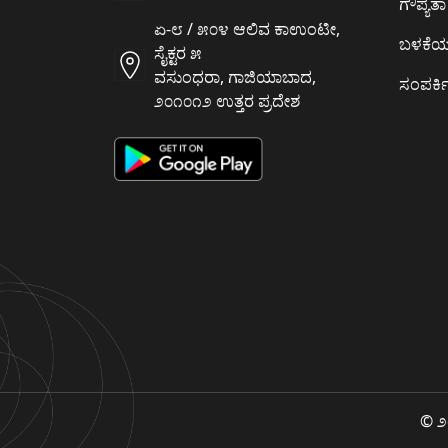
ಗೌಪ್ಯತಾ 
ಏ-೮ / ೫೦೪ ಆಲಿವ ಕಾಉಂಟೀ,
ಬಳಕೆ
ಸೈಕ್ಟರ ೫
ವಸುಂಧರಾ, ಗಾಜಿಯಾಬಾದ,
ಸಂಪರ್ಕಿ
೨೦೧೦೧೨ ಉತ್ತರ ಪ್ರದೇಶ
© ೨೦