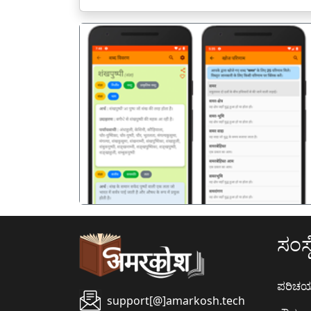
पिछला
ಸಂಸ್ಥ
ಪರಿಚ
support[@]amarkosh.tech