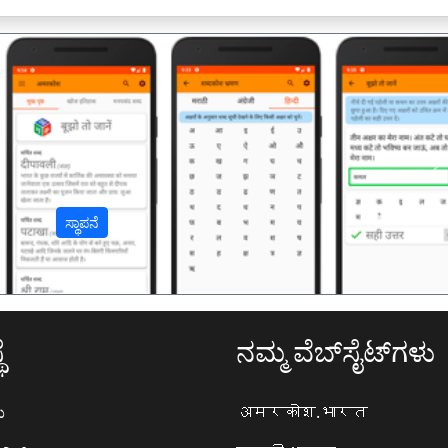
अ
ಸ್ಥಾಪನೆ
ೆ
ನಮ್ಮ ವೆಬ್‌ಸೈಟ್‌ಗಳು
ಯ
अमरकोश.भारत