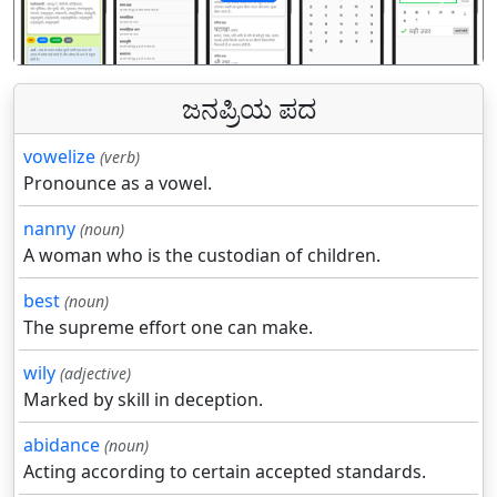
पिछला
अगल
ಜನಪ್ರಿಯ ಪದ
vowelize
(verb)
Pronounce as a vowel.
nanny
(noun)
A woman who is the custodian of children.
best
(noun)
The supreme effort one can make.
wily
(adjective)
Marked by skill in deception.
abidance
(noun)
Acting according to certain accepted standards.