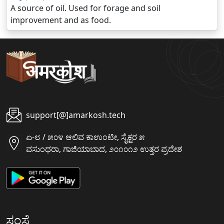
A source of oil. Used for forage and soil
improvement and as food.
support[@]amarkosh.tech
ಏ-೮ / ೫೦೪ ಆಲಿವ ಕಾಉಂಟೀ, ಸೈಕ್ಟರ ೫
ವಸುಂಧರಾ, ಗಾಜಿಯಾಬಾದ, ೨೦೧೦೧೨ ಉತ್ತರ ಪ್ರದೇಶ
ಸಂಸ್ಥೆ