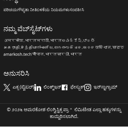
ಪರಿಚಯ
ಗೌಪ್ಯತಾ ನೀತಿ
ಬಳಕೆಯ ನಿಯಮಗಳು
ಸಂಪರ್ಕಿಸಿ
ನಮ್ಮ ವೆಬ್‌ಸೈಟ್‌ಗಳು
अमरकोश.भारत
मराठी.भारत
అమర్కోష్.భారత్
அகராதி.இந்தியா
നിഘണ്ടു.ഭാരതം
ଅଭିଧାନ.ଭାରତ
অভিধান.ভারত
amarkosh.tech
चौपाल.भारत
सारथी.भारत
ಅನುಸರಿಸಿ
ಏಕ್ಸ (ಟ್ವಿಟರ್)
ಲಿಂಕ್ಡ್‌ಇನ್
ಫೇಸ್ಬುಕ್
ಇನ್‌ಸ್ಟಾಗ್ರಾಮ್
© ೨೦೨೬ ಅಮರಕೋಶ ಲಿಂಗ್ವಿಸ್ಟಿಕ್ಸ ಪ್ರಾ॰ ಲಿಮಿಟೇಡ ಎಲ್ಲಾ ಹಕ್ಕುಗಳನ್ನು
ಕಾಯ್ದಿರಿಸಲಾಗಿದೆ.