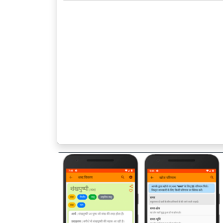
पिछला