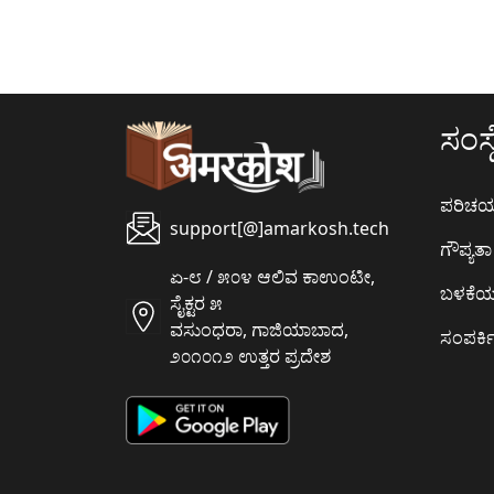
ಸಂಸ್ಥ
ಪರಿಚ
support[@]amarkosh.tech
ಗೌಪ್ಯತಾ 
ಏ-೮ / ೫೦೪ ಆಲಿವ ಕಾಉಂಟೀ,
ಬಳಕೆ
ಸೈಕ್ಟರ ೫
ವಸುಂಧರಾ, ಗಾಜಿಯಾಬಾದ,
ಸಂಪರ್ಕಿ
೨೦೧೦೧೨ ಉತ್ತರ ಪ್ರದೇಶ