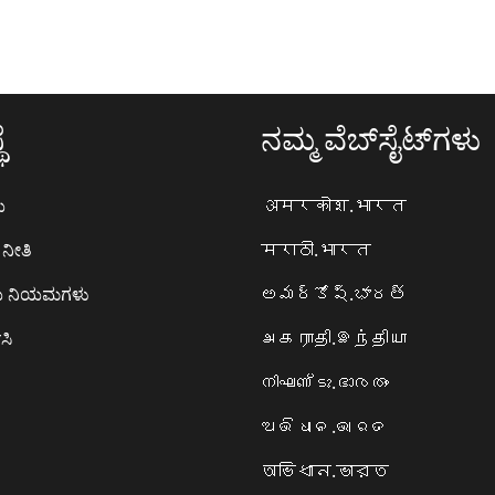
ೆ
ನಮ್ಮ ವೆಬ್‌ಸೈಟ್‌ಗಳು
ಯ
अमरकोश.भारत
ನೀತಿ
मराठी.भारत
ಯ ನಿಯಮಗಳು
అమర్కోష్.భారత్
ಸಿ
அகராதி.இந்தியா
നിഘണ്ടു.ഭാരതം
ଅଭିଧାନ.ଭାରତ
অভিধান.ভারত