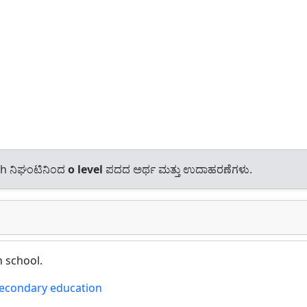
sh ನಿಘಂಟಿನಿಂದ
o level
ಪದದ ಅರ್ಥ ಮತ್ತು ಉದಾಹರಣೆಗಳು.
n school.
 secondary education