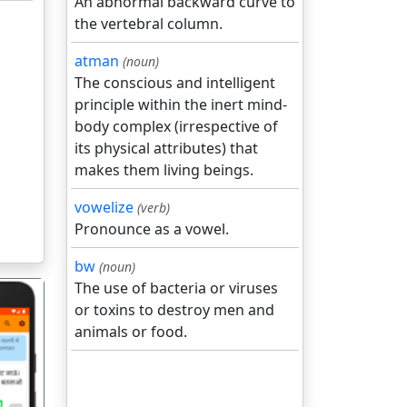
An abnormal backward curve to
the vertebral column.
atman
(noun)
The conscious and intelligent
principle within the inert mind-
body complex (irrespective of
its physical attributes) that
makes them living beings.
vowelize
(verb)
Pronounce as a vowel.
bw
(noun)
The use of bacteria or viruses
or toxins to destroy men and
animals or food.
गला