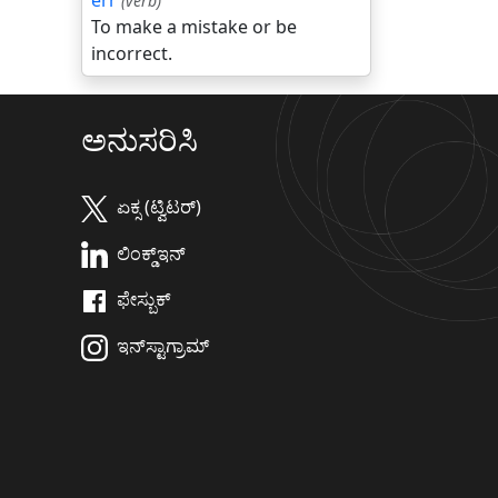
err
(verb)
To make a mistake or be
incorrect.
ಅನುಸರಿಸಿ
ಏಕ್ಸ (ಟ್ವಿಟರ್)
ಲಿಂಕ್ಡ್‌ಇನ್
ಫೇಸ್ಬುಕ್
ಇನ್‌ಸ್ಟಾಗ್ರಾಮ್