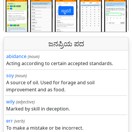
ಸ್ಥಾಪನೆ
पिछला
अगल
ಜನಪ್ರಿಯ ಪದ
abidance
(noun)
Acting according to certain accepted standards.
soy
(noun)
A source of oil. Used for forage and soil
improvement and as food.
wily
(adjective)
Marked by skill in deception.
err
(verb)
To make a mistake or be incorrect.