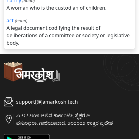
nanny
(noun)
A woman who is the custodian of children.
act
(noun)
A legal document codifying the result of
deliberations of a committee or society or legislative
body.
support[@]amarkosh.tech
ಏ-೮ / ೫೦೪ ಆಲಿವ ಕಾಉಂಟೀ, ಸೈಕ್ಟರ ೫
ವಸುಂಧರಾ, ಗಾಜಿಯಾಬಾದ, ೨೦೧೦೧೨ ಉತ್ತರ ಪ್ರದೇಶ