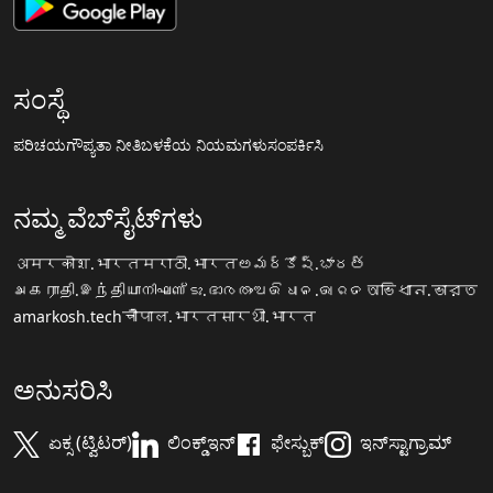
ಸಂಸ್ಥೆ
ಪರಿಚಯ
ಗೌಪ್ಯತಾ ನೀತಿ
ಬಳಕೆಯ ನಿಯಮಗಳು
ಸಂಪರ್ಕಿಸಿ
ನಮ್ಮ ವೆಬ್‌ಸೈಟ್‌ಗಳು
अमरकोश.भारत
मराठी.भारत
అమర్కోష్.భారత్
அகராதி.இந்தியா
നിഘണ്ടു.ഭാരതം
ଅଭିଧାନ.ଭାରତ
অভিধান.ভারত
amarkosh.tech
चौपाल.भारत
सारथी.भारत
ಅನುಸರಿಸಿ
ಏಕ್ಸ (ಟ್ವಿಟರ್)
ಲಿಂಕ್ಡ್‌ಇನ್
ಫೇಸ್ಬುಕ್
ಇನ್‌ಸ್ಟಾಗ್ರಾಮ್