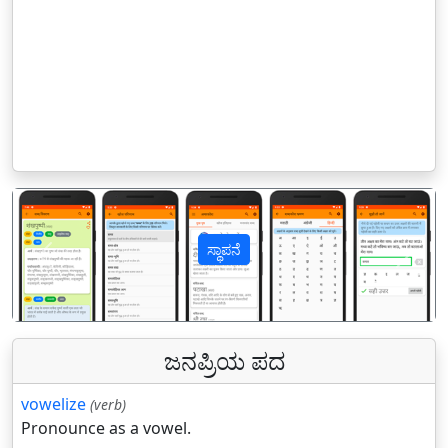
ಸ್ಥಾಪನೆ
पिछला
अगल
ಜನಪ್ರಿಯ ಪದ
vowelize
(verb)
Pronounce as a vowel.