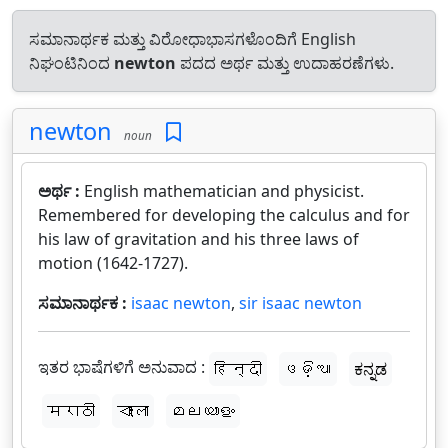
ಸಮಾನಾರ್ಥಕ ಮತ್ತು ವಿರೋಧಾಭಾಸಗಳೊಂದಿಗೆ English
ನಿಘಂಟಿನಿಂದ
newton
ಪದದ ಅರ್ಥ ಮತ್ತು ಉದಾಹರಣೆಗಳು.
newton
noun
ಅರ್ಥ :
English mathematician and physicist.
Remembered for developing the calculus and for
his law of gravitation and his three laws of
motion (1642-1727).
ಸಮಾನಾರ್ಥಕ :
isaac newton
,
sir isaac newton
ಇತರ ಭಾಷೆಗಳಿಗೆ ಅನುವಾದ :
हिन्दी
ଓଡ଼ିଆ
ಕನ್ನಡ
मराठी
বাংলা
മലയാളം