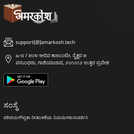
support[@]amarkosh.tech
ಏ-೮ / ೫೦೪ ಆಲಿವ ಕಾಉಂಟೀ, ಸೈಕ್ಟರ ೫
ವಸುಂಧರಾ, ಗಾಜಿಯಾಬಾದ, ೨೦೧೦೧೨ ಉತ್ತರ ಪ್ರದೇಶ
ಸಂಸ್ಥೆ
ಪರಿಚಯ
ಗೌಪ್ಯತಾ ನೀತಿ
ಬಳಕೆಯ ನಿಯಮಗಳು
ಸಂಪರ್ಕಿಸಿ