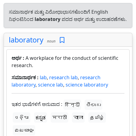
ಸಮಾನಾರ್ಥಕ ಮತ್ತು ವಿರೋಧಾಭಾಸಗಳೊಂದಿಗೆ English
ನಿಘಂಟಿನಿಂದ
laboratory
ಪದದ ಅರ್ಥ ಮತ್ತು ಉದಾಹರಣೆಗಳು.
laboratory
noun
ಅರ್ಥ :
A workplace for the conduct of scientific
research.
ಸಮಾನಾರ್ಥಕ :
lab
,
research lab
,
research
laboratory
,
science lab
,
science laboratory
ಇತರ ಭಾಷೆಗಳಿಗೆ ಅನುವಾದ :
हिन्दी
తెలుగు
ଓଡ଼ିଆ
ಕನ್ನಡ
मराठी
বাংলা
தமிழ்
മലയാളം