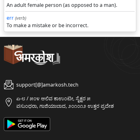
An adult female person (as opposed to a man).
err
(verb)
To make a mistake or be incorrect.
support[@]amarkosh.tech
ಏ-೮ / ೫೦೪ ಆಲಿವ ಕಾಉಂಟೀ, ಸೈಕ್ಟರ ೫
ವಸುಂಧರಾ, ಗಾಜಿಯಾಬಾದ, ೨೦೧೦೧೨ ಉತ್ತರ ಪ್ರದೇಶ