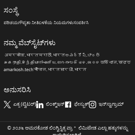
ಸಂಸ್ಥೆ
ಪರಿಚಯ
ಗೌಪ್ಯತಾ ನೀತಿ
ಬಳಕೆಯ ನಿಯಮಗಳು
ಸಂಪರ್ಕಿಸಿ
ನಮ್ಮ ವೆಬ್‌ಸೈಟ್‌ಗಳು
अमरकोश.भारत
मराठी.भारत
అమర్కోష్.భారత్
அகராதி.இந்தியா
നിഘണ്ടു.ഭാരതം
ଅଭିଧାନ.ଭାରତ
অভিধান.ভারত
amarkosh.tech
चौपाल.भारत
सारथी.भारत
ಅನುಸರಿಸಿ
ಏಕ್ಸ (ಟ್ವಿಟರ್)
ಲಿಂಕ್ಡ್‌ಇನ್
ಫೇಸ್ಬುಕ್
ಇನ್‌ಸ್ಟಾಗ್ರಾಮ್
© ೨೦೨೬ ಅಮರಕೋಶ ಲಿಂಗ್ವಿಸ್ಟಿಕ್ಸ ಪ್ರಾ॰ ಲಿಮಿಟೇಡ ಎಲ್ಲಾ ಹಕ್ಕುಗಳನ್ನು