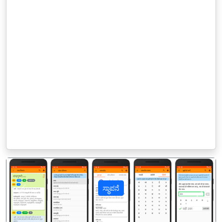
ಸ್ಥಾಪನೆ
पिछला
अगल