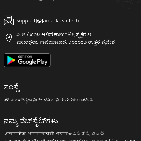
support[@]amarkosh.tech
ಏ-೮ / ೫೦೪ ಆಲಿವ ಕಾಉಂಟೀ, ಸೈಕ್ಟರ ೫
ವಸುಂಧರಾ, ಗಾಜಿಯಾಬಾದ, ೨೦೧೦೧೨ ಉತ್ತರ ಪ್ರದೇಶ
ಸಂಸ್ಥೆ
ಪರಿಚಯ
ಗೌಪ್ಯತಾ ನೀತಿ
ಬಳಕೆಯ ನಿಯಮಗಳು
ಸಂಪರ್ಕಿಸಿ
ನಮ್ಮ ವೆಬ್‌ಸೈಟ್‌ಗಳು
अमरकोश.भारत
मराठी.भारत
అమర్కోష్.భారత్