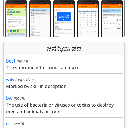
ಸ್ಥಾಪನೆ
पिछला
अगल
ಜನಪ್ರಿಯ ಪದ
best
(noun)
The supreme effort one can make.
wily
(adjective)
Marked by skill in deception.
bw
(noun)
The use of bacteria or viruses or toxins to destroy
men and animals or food.
err
(verb)