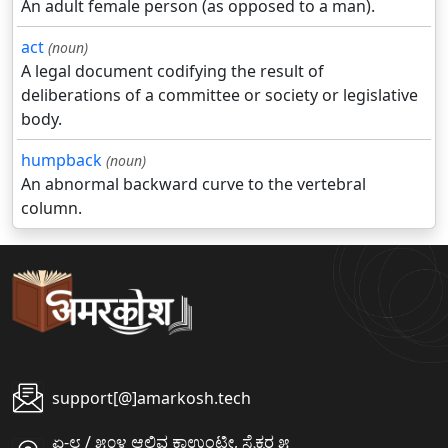
An adult female person (as opposed to a man).
act
(noun)
A legal document codifying the result of
deliberations of a committee or society or legislative
body.
humpback
(noun)
An abnormal backward curve to the vertebral
column.
support[@]amarkosh.tech
ಏ-೮ / ೫೦೪ ಆಲಿವ ಕಾಉಂಟೀ, ಸೈಕ್ಟರ ೫