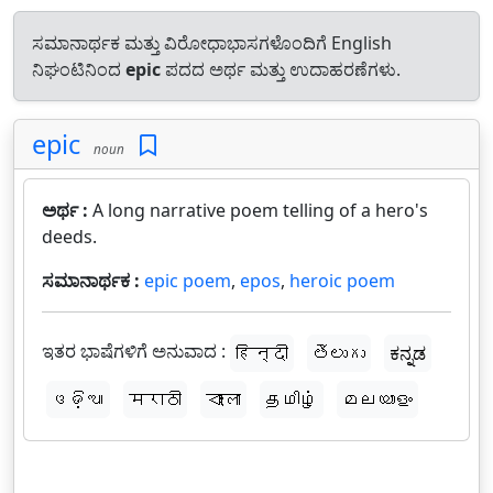
ಸಮಾನಾರ್ಥಕ ಮತ್ತು ವಿರೋಧಾಭಾಸಗಳೊಂದಿಗೆ English
ನಿಘಂಟಿನಿಂದ
epic
ಪದದ ಅರ್ಥ ಮತ್ತು ಉದಾಹರಣೆಗಳು.
epic
noun
ಅರ್ಥ :
A long narrative poem telling of a hero's
deeds.
ಸಮಾನಾರ್ಥಕ :
epic poem
,
epos
,
heroic poem
ಇತರ ಭಾಷೆಗಳಿಗೆ ಅನುವಾದ :
हिन्दी
తెలుగు
ಕನ್ನಡ
ଓଡ଼ିଆ
मराठी
বাংলা
தமிழ்
മലയാളം