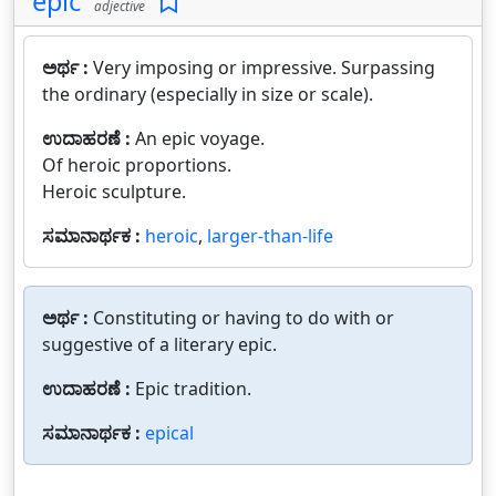
epic
adjective
ಅರ್ಥ :
Very imposing or impressive. Surpassing
the ordinary (especially in size or scale).
ಉದಾಹರಣೆ :
An epic voyage.
Of heroic proportions.
Heroic sculpture.
ಸಮಾನಾರ್ಥಕ :
heroic
,
larger-than-life
ಅರ್ಥ :
Constituting or having to do with or
suggestive of a literary epic.
ಉದಾಹರಣೆ :
Epic tradition.
ಸಮಾನಾರ್ಥಕ :
epical