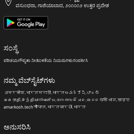
ವಸುಂಧರಾ, ಗಾಜಿಯಾಬಾದ, ೨೦೧೦೧೨ ಉತ್ತರ ಪ್ರದೇಶ
ಸಂಸ್ಥೆ
ಪರಿಚಯ
ಗೌಪ್ಯತಾ ನೀತಿ
ಬಳಕೆಯ ನಿಯಮಗಳು
ಸಂಪರ್ಕಿಸಿ
ನಮ್ಮ ವೆಬ್‌ಸೈಟ್‌ಗಳು
अमरकोश.भारत
मराठी.भारत
అమర్కోష్.భారత్
அகராதி.இந்தியா
നിഘണ്ടു.ഭാരതം
ଅଭିଧାନ.ଭାରତ
অভিধান.ভারত
amarkosh.tech
चौपाल.भारत
सारथी.भारत
ಅನುಸರಿಸಿ