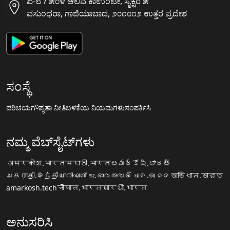
ಏ-೮ / ೫೦೪ ಆಲಿವ ಕಾಉಂಟೀ, ಸೈಕ್ಟರ ೫
ವಸುಂಧರಾ, ಗಾಜಿಯಾಬಾದ, ೨೦೧೦೧೨ ಉತ್ತರ ಪ್ರದೇಶ
ಸಂಸ್ಥೆ
ಪರಿಚಯ
ಗೌಪ್ಯತಾ ನೀತಿ
ಬಳಕೆಯ ನಿಯಮಗಳು
ಸಂಪರ್ಕಿಸಿ
ನಮ್ಮ ವೆಬ್‌ಸೈಟ್‌ಗಳು
अमरकोश.भारत
मराठी.भारत
అమర్కోష్.భారత్
அகராதி.இந்தியா
നിഘണ്ടു.ഭാരതം
ଅଭିଧାନ.ଭାରତ
অভিধান.ভারত
amarkosh.tech
चौपाल.भारत
सारथी.भारत
ಅನುಸರಿಸಿ