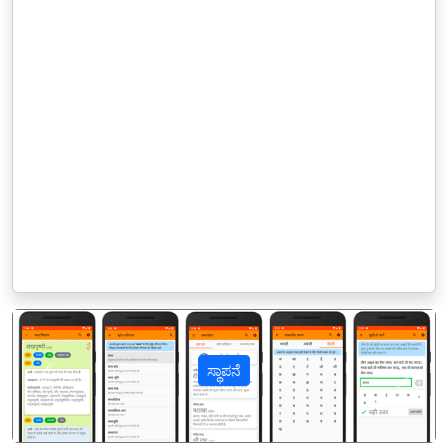
ಸ್ಥಾಪನೆ
पिछला
अगल