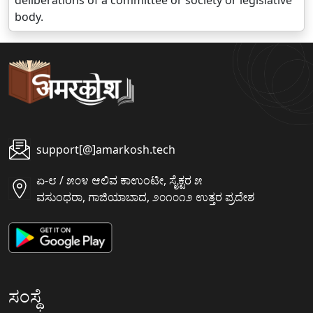
deliberations of a committee or society or legislative
body.
support[@]amarkosh.tech
ಏ-೮ / ೫೦೪ ಆಲಿವ ಕಾಉಂಟೀ, ಸೈಕ್ಟರ ೫
ವಸುಂಧರಾ, ಗಾಜಿಯಾಬಾದ, ೨೦೧೦೧೨ ಉತ್ತರ ಪ್ರದೇಶ
ಸಂಸ್ಥೆ