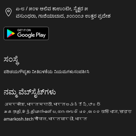
ಏ-೮ / ೫೦೪ ಆಲಿವ ಕಾಉಂಟೀ, ಸೈಕ್ಟರ ೫
ವಸುಂಧರಾ, ಗಾಜಿಯಾಬಾದ, ೨೦೧೦೧೨ ಉತ್ತರ ಪ್ರದೇಶ
ಸಂಸ್ಥೆ
ಪರಿಚಯ
ಗೌಪ್ಯತಾ ನೀತಿ
ಬಳಕೆಯ ನಿಯಮಗಳು
ಸಂಪರ್ಕಿಸಿ
ನಮ್ಮ ವೆಬ್‌ಸೈಟ್‌ಗಳು
अमरकोश.भारत
मराठी.भारत
అమర్కోష్.భారత్
அகராதி.இந்தியா
നിഘണ്ടു.ഭാരതം
ଅଭିଧାନ.ଭାରତ
অভিধান.ভারত
amarkosh.tech
चौपाल.भारत
सारथी.भारत