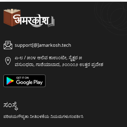
support[@]amarkosh.tech
ಏ-೮ / ೫೦೪ ಆಲಿವ ಕಾಉಂಟೀ, ಸೈಕ್ಟರ ೫
ವಸುಂಧರಾ, ಗಾಜಿಯಾಬಾದ, ೨೦೧೦೧೨ ಉತ್ತರ ಪ್ರದೇಶ
ಸಂಸ್ಥೆ
ಪರಿಚಯ
ಗೌಪ್ಯತಾ ನೀತಿ
ಬಳಕೆಯ ನಿಯಮಗಳು
ಸಂಪರ್ಕಿಸಿ