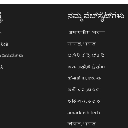
ೆ
ನಮ್ಮ ವೆಬ್‌ಸೈಟ್‌ಗಳು
ಯ
अमरकोश.भारत
ನೀತಿ
मराठी.भारत
ಯ ನಿಯಮಗಳು
అమర్కోష్.భారత్
ಸಿ
அகராதி.இந்தியா
നിഘണ്ടു.ഭാരതം
ଅଭିଧାନ.ଭାରତ
অভিধান.ভারত
amarkosh.tech
चौपाल.भारत