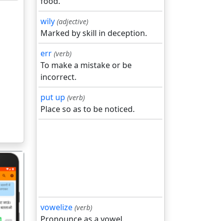
food.
wily
(adjective)
Marked by skill in deception.
err
(verb)
To make a mistake or be
incorrect.
put up
(verb)
Place so as to be noticed.
vowelize
(verb)
Pronounce as a vowel.
गला