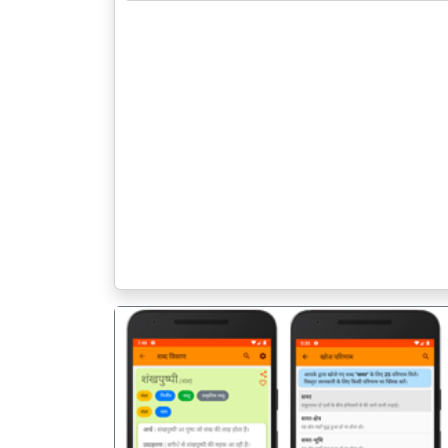
पिछला