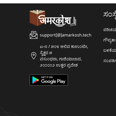
ಸಂಸ್ಥ
ಪರಿಚ
support[@]amarkosh.tech
ಗೌಪ್ಯತಾ 
ಏ-೮ / ೫೦೪ ಆಲಿವ ಕಾಉಂಟೀ,
ಬಳಕೆ
ಸೈಕ್ಟರ ೫
ವಸುಂಧರಾ, ಗಾಜಿಯಾಬಾದ,
ಸಂಪರ್ಕಿ
೨೦೧೦೧೨ ಉತ್ತರ ಪ್ರದೇಶ