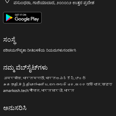
ವಸುಂಧರಾ, ಗಾಜಿಯಾಬಾದ, ೨೦೧೦೧೨ ಉತ್ತರ ಪ್ರದೇಶ
ಸಂಸ್ಥೆ
ಪರಿಚಯ
ಗೌಪ್ಯತಾ ನೀತಿ
ಬಳಕೆಯ ನಿಯಮಗಳು
ಸಂಪರ್ಕಿಸಿ
ನಮ್ಮ ವೆಬ್‌ಸೈಟ್‌ಗಳು
अमरकोश.भारत
मराठी.भारत
అమర్కోష్.భారత్
அகராதி.இந்தியா
നിഘണ്ടു.ഭാരതം
ଅଭିଧାନ.ଭାରତ
অভিধান.ভারত
amarkosh.tech
चौपाल.भारत
सारथी.भारत
ಅನುಸರಿಸಿ