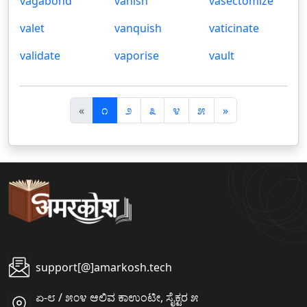
vagabond
vanish
vasectomize
valet
vanquish
vaticinate
validate
vaporise
vault
पि
अ
«
೧
೨
೩
೪
೫
»
छ
ग
ला
ला
support[@]amarkosh.tech
ಏ-೮ / ೫೦೪ ಆಲಿವ ಕಾಉಂಟೀ, ಸೈಕ್ಟರ ೫