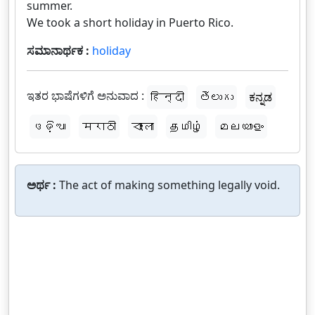
summer.
We took a short holiday in Puerto Rico.
ಸಮಾನಾರ್ಥಕ :
holiday
ಇತರ ಭಾಷೆಗಳಿಗೆ ಅನುವಾದ :
हिन्दी
తెలుగు
ಕನ್ನಡ
ଓଡ଼ିଆ
मराठी
বাংলা
தமிழ்
മലയാളം
ಅರ್ಥ :
The act of making something legally void.