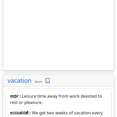
vacation
noun
ಅರ್ಥ :
Leisure time away from work devoted to
rest or pleasure.
ಉದಾಹರಣೆ :
We get two weeks of vacation every