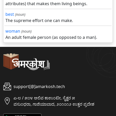
attributes) that makes them living beings.
best
(noun)
The supreme effort one can make.
woman
(noun)
An adult female person (as opposed to a man).
support[@]amarkosh.tech
ಏ-೮ / ೫೦೪ ಆಲಿವ ಕಾಉಂಟೀ, ಸೈಕ್ಟರ ೫
ವಸುಂಧರಾ, ಗಾಜಿಯಾಬಾದ, ೨೦೧೦೧೨ ಉತ್ತರ ಪ್ರದೇಶ