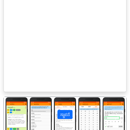
ಸ್ಥಾಪನೆ
पिछला
अगल