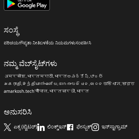
ಸಂಸ್ಥೆ
ಪರಿಚಯ
ಗೌಪ್ಯತಾ ನೀತಿ
ಬಳಕೆಯ ನಿಯಮಗಳು
ಸಂಪರ್ಕಿಸಿ
ನಮ್ಮ ವೆಬ್‌ಸೈಟ್‌ಗಳು
अमरकोश.भारत
मराठी.भारत
అమర్కోష్.భారత్
அகராதி.இந்தியா
നിഘണ്ടു.ഭാരതം
ଅଭିଧାନ.ଭାରତ
অভিধান.ভারত
amarkosh.tech
चौपाल.भारत
सारथी.भारत
ಅನುಸರಿಸಿ
ಏಕ್ಸ (ಟ್ವಿಟರ್)
ಲಿಂಕ್ಡ್‌ಇನ್
ಫೇಸ್ಬುಕ್
ಇನ್‌ಸ್ಟಾಗ್ರಾಮ್