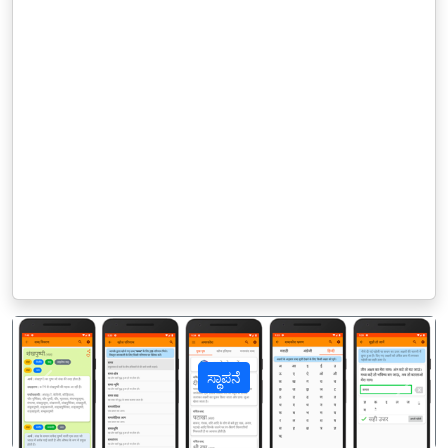
ಸ್ಥಾಪನೆ
पिछला
अगल