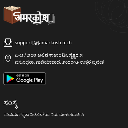
support[@]amarkosh.tech
ಏ-೮ / ೫೦೪ ಆಲಿವ ಕಾಉಂಟೀ, ಸೈಕ್ಟರ ೫
ವಸುಂಧರಾ, ಗಾಜಿಯಾಬಾದ, ೨೦೧೦೧೨ ಉತ್ತರ ಪ್ರದೇಶ
ಸಂಸ್ಥೆ
ಪರಿಚಯ
ಗೌಪ್ಯತಾ ನೀತಿ
ಬಳಕೆಯ ನಿಯಮಗಳು
ಸಂಪರ್ಕಿಸಿ