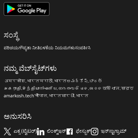
ಸಂಸ್ಥೆ
ಪರಿಚಯ
ಗೌಪ್ಯತಾ ನೀತಿ
ಬಳಕೆಯ ನಿಯಮಗಳು
ಸಂಪರ್ಕಿಸಿ
ನಮ್ಮ ವೆಬ್‌ಸೈಟ್‌ಗಳು
अमरकोश.भारत
मराठी.भारत
అమర్కోష్.భారత్
அகராதி.இந்தியா
നിഘണ്ടു.ഭാരതം
ଅଭିଧାନ.ଭାରତ
অভিধান.ভারত
amarkosh.tech
चौपाल.भारत
सारथी.भारत
ಅನುಸರಿಸಿ
ಏಕ್ಸ (ಟ್ವಿಟರ್)
ಲಿಂಕ್ಡ್‌ಇನ್
ಫೇಸ್ಬುಕ್
ಇನ್‌ಸ್ಟಾಗ್ರಾಮ್