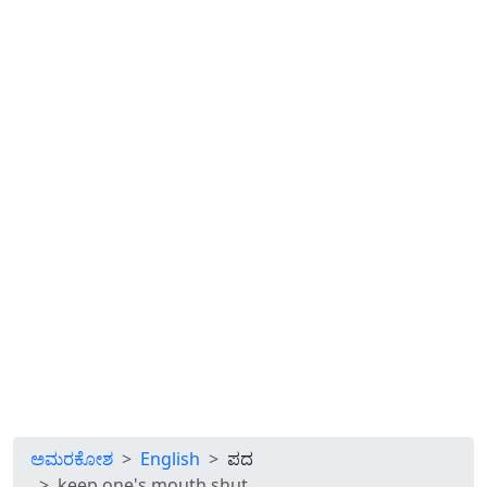
ಅಮರಕೋಶ
English
ಪದ
keep one's mouth shut