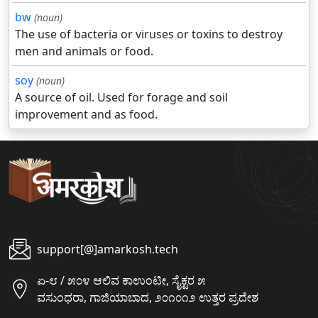
bw
(noun)
The use of bacteria or viruses or toxins to destroy
men and animals or food.
soy
(noun)
A source of oil. Used for forage and soil
improvement and as food.
support[@]amarkosh.tech
ಏ-೮ / ೫೦೪ ಆಲಿವ ಕಾಉಂಟೀ, ಸೈಕ್ಟರ ೫
ವಸುಂಧರಾ, ಗಾಜಿಯಾಬಾದ, ೨೦೧೦೧೨ ಉತ್ತರ ಪ್ರದೇಶ