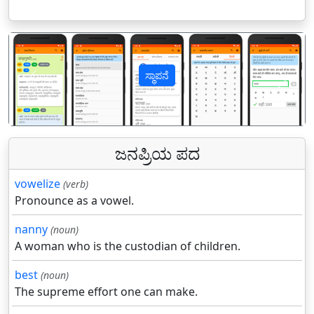
ಸ್ಥಾಪನೆ
पिछला
अगल
ಜನಪ್ರಿಯ ಪದ
vowelize
(verb)
Pronounce as a vowel.
nanny
(noun)
A woman who is the custodian of children.
best
(noun)
The supreme effort one can make.