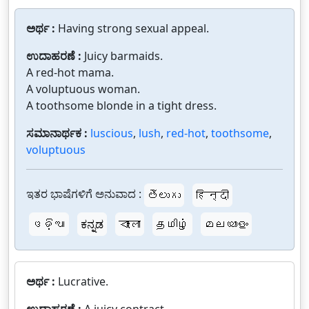
ಅರ್ಥ :
Having strong sexual appeal.
ಉದಾಹರಣೆ :
Juicy barmaids.
A red-hot mama.
A voluptuous woman.
A toothsome blonde in a tight dress.
ಸಮಾನಾರ್ಥಕ :
luscious
,
lush
,
red-hot
,
toothsome
,
voluptuous
ಇತರ ಭಾಷೆಗಳಿಗೆ ಅನುವಾದ :
తెలుగు
हिन्दी
ଓଡ଼ିଆ
ಕನ್ನಡ
বাংলা
தமிழ்
മലയാളം
ಅರ್ಥ :
Lucrative.