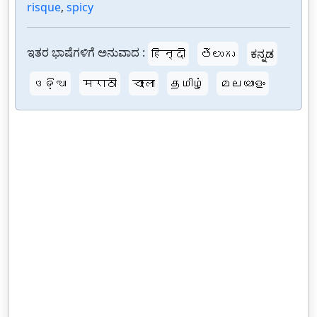
risque
,
spicy
ಇತರ ಭಾಷೆಗಳಿಗೆ ಅನುವಾದ :
हिन्दी
తెలుగు
ಕನ್ನಡ
ଓଡ଼ିଆ
मराठी
বাংলা
தமிழ்
മലയാളം