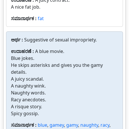
ಉದಾಹರಣೆ :
A juicy contract.
A nice fat job.
ಸಮಾನಾರ್ಥಕ :
fat
ಅರ್ಥ :
Suggestive of sexual impropriety.
ಉದಾಹರಣೆ :
A blue movie.
Blue jokes.
He skips asterisks and gives you the gamy
details.
A juicy scandal.
A naughty wink.
Naughty words.
Racy anecdotes.
A risque story.
Spicy gossip.
ಸಮಾನಾರ್ಥಕ :
blue
,
gamey
,
gamy
,
naughty
,
racy
,