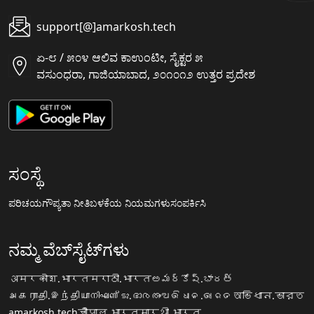
support[@]amarkosh.tech
ಏ-೮ / ೫೦೪ ಆಲಿವ ಕಾಉಂಟೀ, ಸೈಕ್ಟರ ೫
ವಸುಂಧರಾ, ಗಾಜಿಯಾಬಾದ, ೨೦೧೦೧೨ ಉತ್ತರ ಪ್ರದೇಶ
ಸಂಸ್ಥೆ
ಪರಿಚಯ
ಗೌಪ್ಯತಾ ನೀತಿ
ಬಳಕೆಯ ನಿಯಮಗಳು
ಸಂಪರ್ಕಿಸಿ
ನಮ್ಮ ವೆಬ್‌ಸೈಟ್‌ಗಳು
अमरकोश.भारत
मराठी.भारत
అమర్కోష్.భారత్
அகராதி.இந்தியா
നിഘണ്ടു.ഭാരതം
ଅଭିଧାନ.ଭାରତ
অভিধান.ভারত
amarkosh.tech
चौपाल.भारत
सारथी.भारत