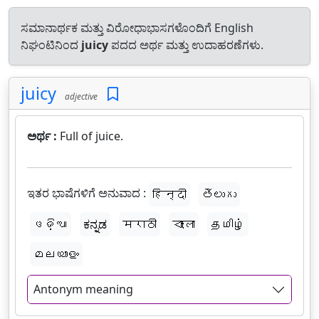
ಸಮಾನಾರ್ಥಕ ಮತ್ತು ವಿರೋಧಾಭಾಸಗಳೊಂದಿಗೆ English
ನಿಘಂಟಿನಿಂದ
juicy
ಪದದ ಅರ್ಥ ಮತ್ತು ಉದಾಹರಣೆಗಳು.
juicy
adjective
ಅರ್ಥ :
Full of juice.
ಇತರ ಭಾಷೆಗಳಿಗೆ ಅನುವಾದ :
हिन्दी
తెలుగు
ଓଡ଼ିଆ
ಕನ್ನಡ
मराठी
বাংলা
தமிழ்
മലയാളം
Antonym meaning