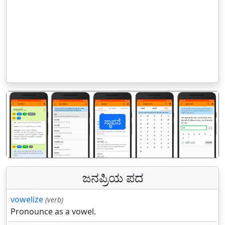
ಸ್ಥಾಪನೆ
पिछला
अगल
ಜನಪ್ರಿಯ ಪದ
vowelize
(verb)
Pronounce as a vowel.