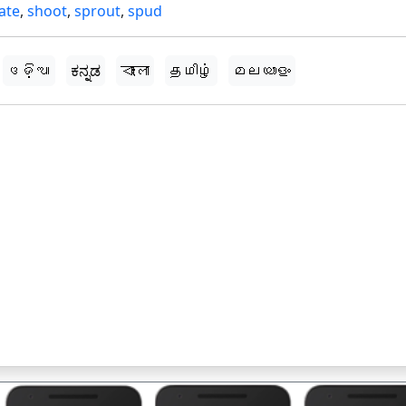
ate
,
shoot
,
sprout
,
spud
ଓଡ଼ିଆ
ಕನ್ನಡ
বাংলা
தமிழ்
മലയാളം