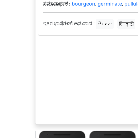
ಸಮಾನಾರ್ಥಕ :
bourgeon
,
germinate
,
pullul
ಇತರ ಭಾಷೆಗಳಿಗೆ ಅನುವಾದ :
తెలుగు
हिन्दी