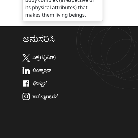
body complex (irrespective of
its physical attributes) that
makes them living beings.
ಅನುಸರಿಸಿ
ಏಕ್ಸ (ಟ್ವಿಟರ್)
ಲಿಂಕ್ಡ್‌ಇನ್
ಫೇಸ್ಬುಕ್
ಇನ್‌ಸ್ಟಾಗ್ರಾಮ್