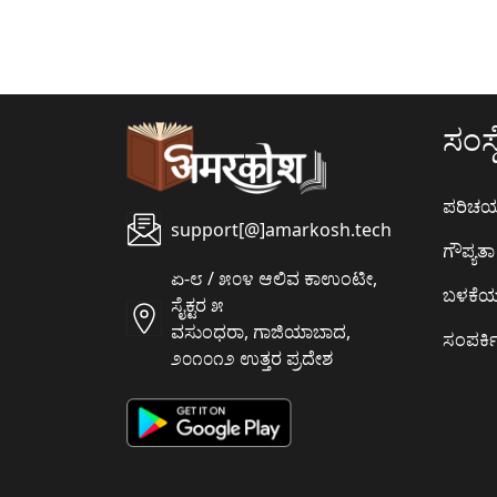
ಸಂಸ್ಥ
ಪರಿಚ
support[@]amarkosh.tech
ಗೌಪ್ಯತಾ 
ಏ-೮ / ೫೦೪ ಆಲಿವ ಕಾಉಂಟೀ,
ಬಳಕೆ
ಸೈಕ್ಟರ ೫
ವಸುಂಧರಾ, ಗಾಜಿಯಾಬಾದ,
ಸಂಪರ್ಕಿ
೨೦೧೦೧೨ ಉತ್ತರ ಪ್ರದೇಶ