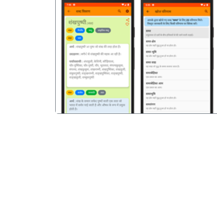
पिछला