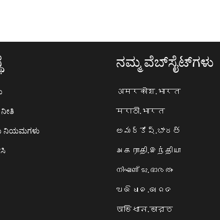
ೆ
ನಮ್ಮ ವೆಬ್‌ಸೈಟ್‌ಗಳು
ಯ
अमरकोश.भारत
ನೀತಿ
मराठी.भारत
ಯ ನಿಯಮಗಳು
అమర్కోష్.భారత్
ಸಿ
அகராதி.இந்தியா
നിഘണ്ടു.ഭാരതം
ଅଭିଧାନ.ଭାରତ
অভিধান.ভারত