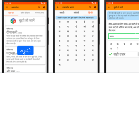
अ
ಸ್ಥಾಪನೆ