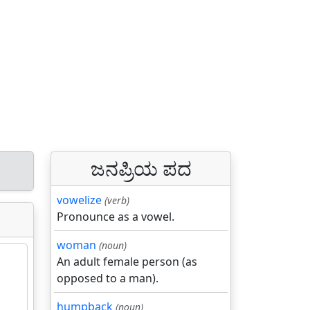
ಜನಪ್ರಿಯ ಪದ
vowelize
(verb)
Pronounce as a vowel.
woman
(noun)
An adult female person (as
opposed to a man).
humpback
(noun)