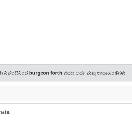
sh ನಿಘಂಟಿನಿಂದ
burgeon forth
ಪದದ ಅರ್ಥ ಮತ್ತು ಉದಾಹರಣೆಗಳು.
nate.