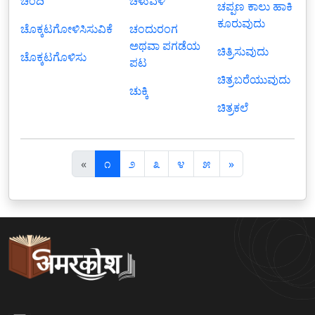
ಚಿಂದಿ
ಚಳುವಳಿ
ಚಪ್ಪಣ ಕಾಲು ಹಾಕಿ
ಕೂರುವುದು
ಚೊಕ್ಕಟಗೋಳಿಸಿಸುವಿಕೆ
ಚಂದುರಂಗ
ಅಥವಾ ಪಗಡೆಯ
ಚಿತ್ರಿಸುವುದು
ಚೊಕ್ಕಟಗೊಳಿಸು
ಪಟ
ಚಿತ್ರಬರೆಯುವುದು
ಚುಕ್ಕಿ
ಚಿತ್ರಕಲೆ
पि
अ
«
೧
೨
೩
೪
೫
»
छ
ग
ला
ला