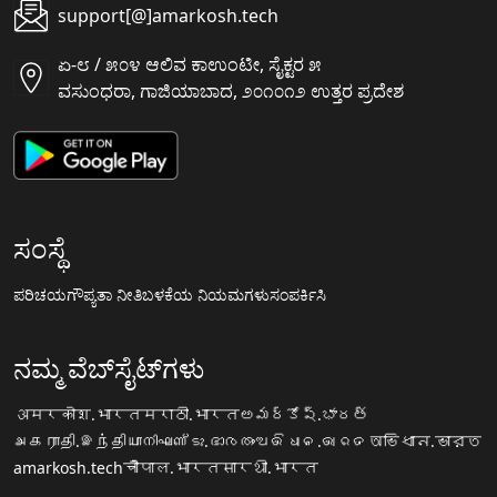
support[@]amarkosh.tech
ಏ-೮ / ೫೦೪ ಆಲಿವ ಕಾಉಂಟೀ, ಸೈಕ್ಟರ ೫
ವಸುಂಧರಾ, ಗಾಜಿಯಾಬಾದ, ೨೦೧೦೧೨ ಉತ್ತರ ಪ್ರದೇಶ
ಸಂಸ್ಥೆ
ಪರಿಚಯ
ಗೌಪ್ಯತಾ ನೀತಿ
ಬಳಕೆಯ ನಿಯಮಗಳು
ಸಂಪರ್ಕಿಸಿ
ನಮ್ಮ ವೆಬ್‌ಸೈಟ್‌ಗಳು
अमरकोश.भारत
मराठी.भारत
అమర్కోష్.భారత్
அகராதி.இந்தியா
നിഘണ്ടു.ഭാരതം
ଅଭିଧାନ.ଭାରତ
অভিধান.ভারত
amarkosh.tech
चौपाल.भारत
सारथी.भारत