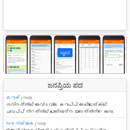
ಸ್ಥಾಪನೆ
पिछला
अगल
ಜನಪ್ರಿಯ ಪದ
മറുക്‌
(നാമം)
ശരീരത്തില്‍ അവിടവിടെ കറുപ്പ്‌ അല്ലെങ്കില്‍
ചുവപ്പ്‌ നിറത്തില്‍ പൊങ്ങുന്ന മാംസത്തിന്റെ കുരു.
സംഭരിക്കുക
(നാമം)