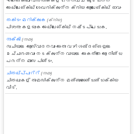
ഏതെങ്കിലും വസ്തുക്കള്‍ ഒന്നിച്ച് കൂട്ടുന്ന
അല്ലെങ്കില് ശേഖരിക്കുന്ന ക്രിയ ആലെങ്കില്‍ ഭാവം
തകിടം മറിക്കുക
(ക്രിയ)
പിഴുതു കളയുക അല്ലെങ്കില്‍ നഷ്ടപ്പെടുക.
നാക്കു്‌
(നാമം)
രുചിയുടെ ആസ്വാദനവും അതു വഴി ശബ്ദങ്ങളുടെ
ഉച്ചാരണവും നടക്കുന്ന വായുടെ അകത്തെ ആ നീണ്ടു
പരന്ന മാംസ പിണ്ടം.
ചിതല്പ്പുറ്റ്
(നാമം)
ചിതലുകള്‍ താമസിക്കുന്ന മണ്ണുകൊണ്ടുണ്ടാക്കിയ
വീട്.