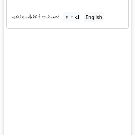
ಇತರ ಭಾಷೆಗಳಿಗೆ ಅನುವಾದ :
हिन्दी
English