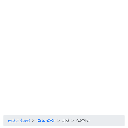
ಅಮರಕೋಶ
മലയാളം
ಪದ
വാനിടം