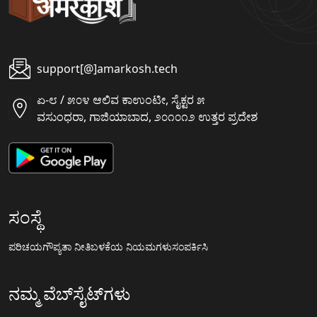
support[@]amarkosh.tech
ಏ-೮ / ೫೦೪ ಆಲಿವ ಕಾಉಂಟೀ, ಸೈಕ್ಟರ ೫
ವಸುಂಧರಾ, ಗಾಜಿಯಾಬಾದ, ೨೦೧೦೧೨ ಉತ್ತರ ಪ್ರದೇಶ
ಸಂಸ್ಥೆ
ಪರಿಚಯ
ಗೌಪ್ಯತಾ ನೀತಿ
ಬಳಕೆಯ ನಿಯಮಗಳು
ಸಂಪರ್ಕಿಸಿ
ನಮ್ಮ ವೆಬ್‌ಸೈಟ್‌ಗಳು