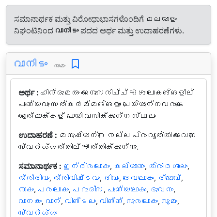
ಸಮಾನಾರ್ಥಕ ಮತ್ತು ವಿರೋಧಾಭಾಸಗಳೊಂದಿಗೆ മലയാളം
ನಿಘಂಟಿನಿಂದ
വാനിടം
ಪದದ ಅರ್ಥ ಮತ್ತು ಉದಾಹರಣೆಗಳು.
വാനിടം
നാമം
ಅರ್ಥ :
ഹിന്ദുമതം അനുസരിച്ച്‌ ഏഴു ലോകങ്ങളില്‍
പുണ്യവും സത്കർമ്മങ്ങളും ചെയ്യുന്നവരുടെ
ആത്മാക്കള് പോയി വസിക്കുന്ന സ്ഥലം
ಉದಾಹರಣೆ :
മനുഷ്യന്റെ നല്ല പ്രവൃത്തി അവനെ
സ്വർഗ്ഗത്തില്‍ എത്തിക്കുന്നു.
ಸಮಾನಾರ್ಥಕ :
ഇന്ദ്രലോകം
,
കല്യാണം
,
ത്രിദശാലം
,
ത്രിദിവം
,
ത്രിവിഷ്ടവം
,
ദിവം
,
ദേവലോകം
,
ദ്യോവ്‌
,
നാകം
,
പരലോകം
,
പറുദീസ
,
പുണ്യലോകം
,
ഭുവനം
,
വാനകം
,
വാന്‍
,
വിണ്ടലം
,
വിണ്ണ്‍
,
സുരലോകം
,
സൂമം
,
സ്വർഗ്ഗം