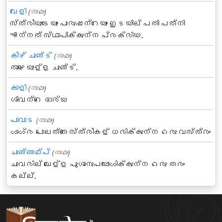
വേളി
(നാമം)
സ്ത്രീയുടേയും പുരുഷന്റേയും ഇടയില്‍ പതി പത്നി
എന്നത് സ്ഥാപിക്കുന്ന പ്രക്രിയ.
കീഴ് ചുണ്ട്
(നാമം)
താഴെയുള്ള ചുണ്ട്.
കാളി
(നാമം)
ശിവന്റെ ഭാര്യ
പാവാട
(നാമം)
ഗാഗ്ര പോലത്തെ സ്ത്രീകള് ധരിക്കുന്ന ഒരു വസ്ത്രം
ചുണ്ണാമ്പ്
(നാമം)
ചുവരില്‍ വെള്ള പൂശാനുപയോഗിക്കുന്ന ഒരു തരം
കല്ല്.