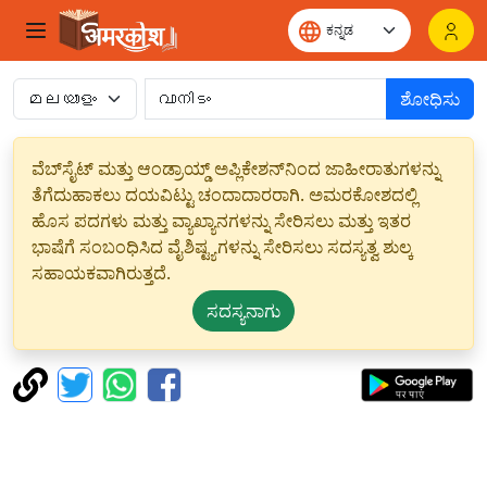
ಶೋಧಿಸು
ವೆಬ್‌ಸೈಟ್ ಮತ್ತು ಆಂಡ್ರಾಯ್ಡ್ ಅಪ್ಲಿಕೇಶನ್‌ನಿಂದ ಜಾಹೀರಾತುಗಳನ್ನು
ತೆಗೆದುಹಾಕಲು ದಯವಿಟ್ಟು ಚಂದಾದಾರರಾಗಿ. ಅಮರಕೋಶದಲ್ಲಿ
ಹೊಸ ಪದಗಳು ಮತ್ತು ವ್ಯಾಖ್ಯಾನಗಳನ್ನು ಸೇರಿಸಲು ಮತ್ತು ಇತರ
ಭಾಷೆಗೆ ಸಂಬಂಧಿಸಿದ ವೈಶಿಷ್ಟ್ಯಗಳನ್ನು ಸೇರಿಸಲು ಸದಸ್ಯತ್ವ ಶುಲ್ಕ
ಸಹಾಯಕವಾಗಿರುತ್ತದೆ.
ಸದಸ್ಯನಾಗು