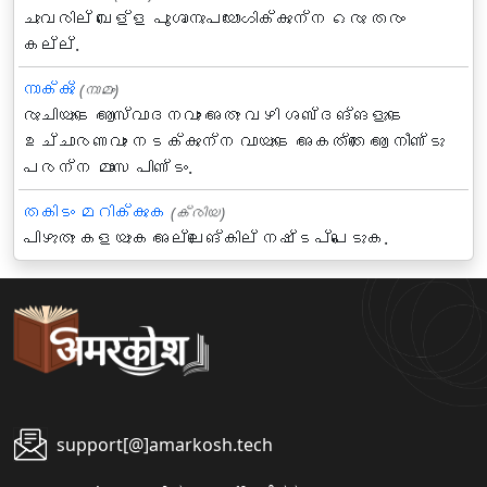
ചുവരില്‍ വെള്ള പൂശാനുപയോഗിക്കുന്ന ഒരു തരം
കല്ല്.
നാക്കു്‌
(നാമം)
രുചിയുടെ ആസ്വാദനവും അതു വഴി ശബ്ദങ്ങളുടെ
ഉച്ചാരണവും നടക്കുന്ന വായുടെ അകത്തെ ആ നീണ്ടു
പരന്ന മാംസ പിണ്ടം.
തകിടം മറിക്കുക
(ക്രിയ)
പിഴുതു കളയുക അല്ലെങ്കില്‍ നഷ്ടപ്പെടുക.
support[@]amarkosh.tech