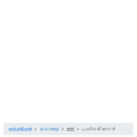
ಅಮರಕೋಶ
മലയാളം
ಪದ
പലിശക്കാരൻ