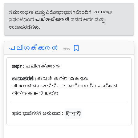
ಸಮಾನಾರ್ಥಕ ಮತ್ತು ವಿರೋಧಾಭಾಸಗಳೊಂದಿಗೆ മലയാളം
ನಿಘಂಟಿನಿಂದ
പലിശക്കാരൻ
ಪದದ ಅರ್ಥ ಮತ್ತು
ಉದಾಹರಣೆಗಳು.
പലിശക്കാരൻ
നാമം
ಅರ್ಥ :
പലിശക്കാരൻ
ಉದಾಹರಣೆ :
അവൻ തന്റെ മകളുടെ
വിവാഹത്തിനായിട്ട് പലിശക്കാരന്റെ പക്കൽ
നിന്നും കടം എടുത്തു
ಇತರ ಭಾಷೆಗಳಿಗೆ ಅನುವಾದ :
हिन्दी