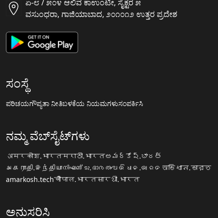
ಏ-೮ / ೫೦೪ ಆಲಿವ ಕಾಉಂಟೀ, ಸೈಕ್ಟರ ೫
ವಸುಂಧರಾ, ಗಾಜಿಯಾಬಾದ, ೨೦೧೦೧೨ ಉತ್ತರ ಪ್ರದೇಶ
ಸಂಸ್ಥೆ
ಪರಿಚಯ
ಗೌಪ್ಯತಾ ನೀತಿ
ಬಳಕೆಯ ನಿಯಮಗಳು
ಸಂಪರ್ಕಿಸಿ
ನಮ್ಮ ವೆಬ್‌ಸೈಟ್‌ಗಳು
अमरकोश.भारत
मराठी.भारत
అమర్కోష్.భారత్
அகராதி.இந்தியா
നിഘണ്ടു.ഭാരതം
ଅଭିଧାନ.ଭାରତ
অভিধান.ভারত
amarkosh.tech
चौपाल.भारत
सारथी.भारत
ಅನುಸರಿಸಿ