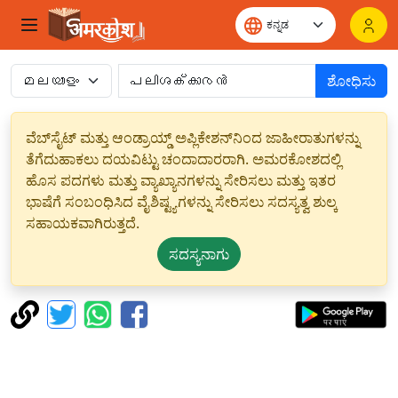
ಶೋಧಿಸು
ವೆಬ್‌ಸೈಟ್ ಮತ್ತು ಆಂಡ್ರಾಯ್ಡ್ ಅಪ್ಲಿಕೇಶನ್‌ನಿಂದ ಜಾಹೀರಾತುಗಳನ್ನು
ತೆಗೆದುಹಾಕಲು ದಯವಿಟ್ಟು ಚಂದಾದಾರರಾಗಿ. ಅಮರಕೋಶದಲ್ಲಿ
ಹೊಸ ಪದಗಳು ಮತ್ತು ವ್ಯಾಖ್ಯಾನಗಳನ್ನು ಸೇರಿಸಲು ಮತ್ತು ಇತರ
ಭಾಷೆಗೆ ಸಂಬಂಧಿಸಿದ ವೈಶಿಷ್ಟ್ಯಗಳನ್ನು ಸೇರಿಸಲು ಸದಸ್ಯತ್ವ ಶುಲ್ಕ
ಸಹಾಯಕವಾಗಿರುತ್ತದೆ.
ಸದಸ್ಯನಾಗು