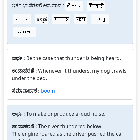
ಇತರ ಭಾಷೆಗಳಿಗೆ ಅನುವಾದ :
తెలుగు
हिन्दी
ଓଡ଼ିଆ
ಕನ್ನಡ
मराठी
বাংলা
தமிழ்
മലയാളം
ಅರ್ಥ :
Be the case that thunder is being heard.
ಉದಾಹರಣೆ :
Whenever it thunders, my dog crawls
under the bed.
ಸಮಾನಾರ್ಥಕ :
boom
ಅರ್ಥ :
To make or produce a loud noise.
ಉದಾಹರಣೆ :
The river thundered below.
The engine roared as the driver pushed the car