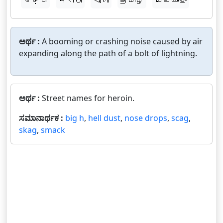
ଓଡ଼ିଆ
मराठी
বাংলা
தமிழ்
മലയാളം
ಅರ್ಥ :
A booming or crashing noise caused by air
expanding along the path of a bolt of lightning.
ಅರ್ಥ :
Street names for heroin.
ಸಮಾನಾರ್ಥಕ :
big h
,
hell dust
,
nose drops
,
scag
,
skag
,
smack