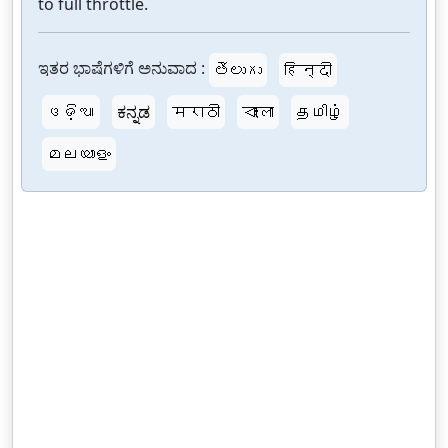
to full throttle.
ಇತರ ಭಾಷೆಗಳಿಗೆ ಅನುವಾದ :
తెలుగు
हिन्दी
ଓଡ଼ିଆ
ಕನ್ನಡ
मराठी
বাংলা
தமிழ்
മലയാളം