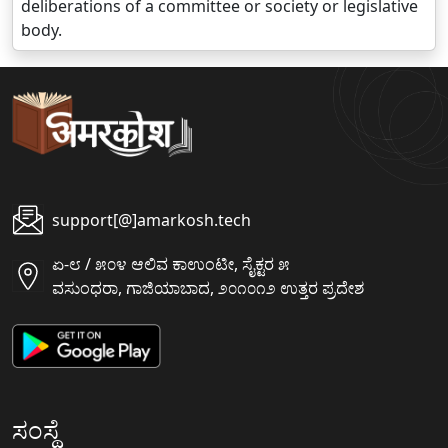
deliberations of a committee or society or legislative
body.
support[@]amarkosh.tech
ಏ-೮ / ೫೦೪ ಆಲಿವ ಕಾಉಂಟೀ, ಸೈಕ್ಟರ ೫
ವಸುಂಧರಾ, ಗಾಜಿಯಾಬಾದ, ೨೦೧೦೧೨ ಉತ್ತರ ಪ್ರದೇಶ
ಸಂಸ್ಥೆ