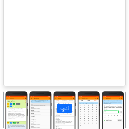
ಸ್ಥಾಪನೆ
पिछला
अगल