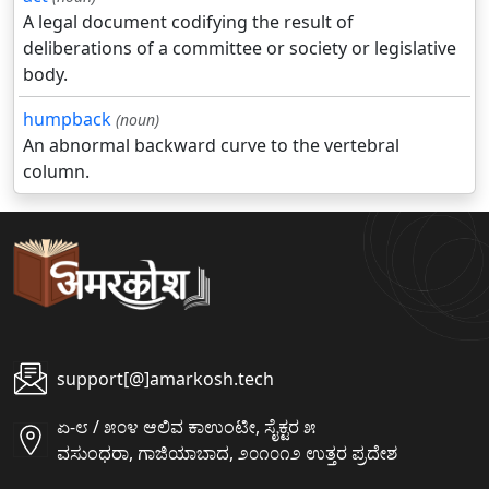
A legal document codifying the result of
deliberations of a committee or society or legislative
body.
humpback
(noun)
An abnormal backward curve to the vertebral
column.
support[@]amarkosh.tech
ಏ-೮ / ೫೦೪ ಆಲಿವ ಕಾಉಂಟೀ, ಸೈಕ್ಟರ ೫
ವಸುಂಧರಾ, ಗಾಜಿಯಾಬಾದ, ೨೦೧೦೧೨ ಉತ್ತರ ಪ್ರದೇಶ