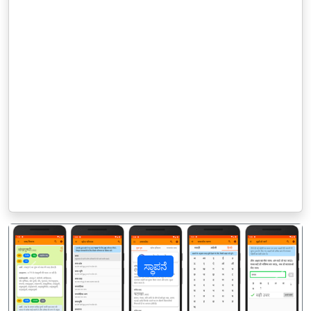
ಸ್ಥಾಪನೆ
पिछला
अगल