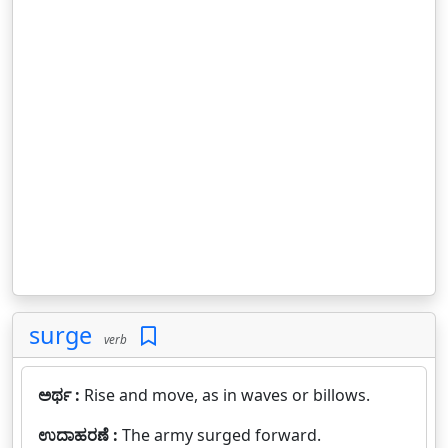
surge
verb
ಅರ್ಥ :
Rise and move, as in waves or billows.
ಉದಾಹರಣೆ :
The army surged forward.