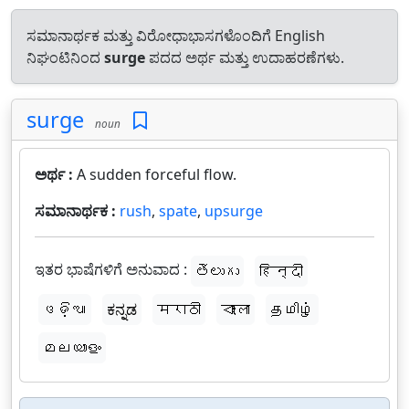
ಸಮಾನಾರ್ಥಕ ಮತ್ತು ವಿರೋಧಾಭಾಸಗಳೊಂದಿಗೆ English
ನಿಘಂಟಿನಿಂದ
surge
ಪದದ ಅರ್ಥ ಮತ್ತು ಉದಾಹರಣೆಗಳು.
surge
noun
ಅರ್ಥ :
A sudden forceful flow.
ಸಮಾನಾರ್ಥಕ :
rush
,
spate
,
upsurge
ಇತರ ಭಾಷೆಗಳಿಗೆ ಅನುವಾದ :
తెలుగు
हिन्दी
ଓଡ଼ିଆ
ಕನ್ನಡ
मराठी
বাংলা
தமிழ்
മലയാളം