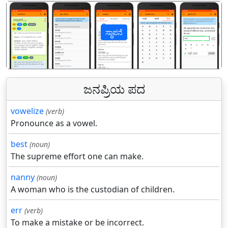
ಸ್ಥಾಪನೆ
पिछला
अगल
ಜನಪ್ರಿಯ ಪದ
vowelize
(verb)
Pronounce as a vowel.
best
(noun)
The supreme effort one can make.
nanny
(noun)
A woman who is the custodian of children.
err
(verb)
To make a mistake or be incorrect.