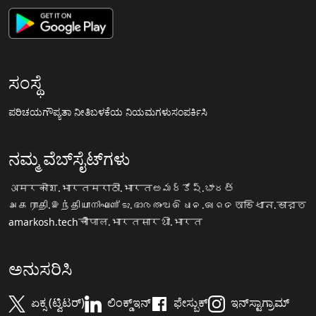
ಸಂಸ್ಥೆ
ಪರಿಚಯ
ಗೌಪ್ಯತಾ ನೀತಿ
ಬಳಕೆಯ ನಿಯಮಗಳು
ಸಂಪರ್ಕಿಸಿ
ನಮ್ಮ ವೆಬ್‌ಸೈಟ್‌ಗಳು
अमरकोश.भारत
मराठी.भारत
అమర్కోష్.భారత్
அகராதி.இந்தியா
നിഘണ്ടു.ഭാരതം
ଅଭିଧାନ.ଭାରତ
অভিধান.ভারত
amarkosh.tech
चौपाल.भारत
सारथी.भारत
ಅನುಸರಿಸಿ
ಏಕ್ಸ (ಟ್ವಿಟರ್)
ಲಿಂಕ್ಡ್‌ಇನ್
ಫೇಸ್ಬುಕ್
ಇನ್‌ಸ್ಟಾಗ್ರಾಮ್