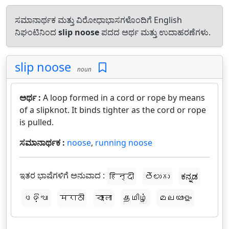
ಸಮಾನಾರ್ಥಕ ಮತ್ತು ವಿರೋಧಾಭಾಸಗಳೊಂದಿಗೆ English
ನಿಘಂಟಿನಿಂದ
slip noose
ಪದದ ಅರ್ಥ ಮತ್ತು ಉದಾಹರಣೆಗಳು.
slip noose
noun
ಅರ್ಥ :
A loop formed in a cord or rope by means
of a slipknot. It binds tighter as the cord or rope
is pulled.
ಸಮಾನಾರ್ಥಕ :
noose
,
running noose
ಇತರ ಭಾಷೆಗಳಿಗೆ ಅನುವಾದ :
हिन्दी
తెలుగు
ಕನ್ನಡ
ଓଡ଼ିଆ
मराठी
বাংলা
தமிழ்
മലയാളം