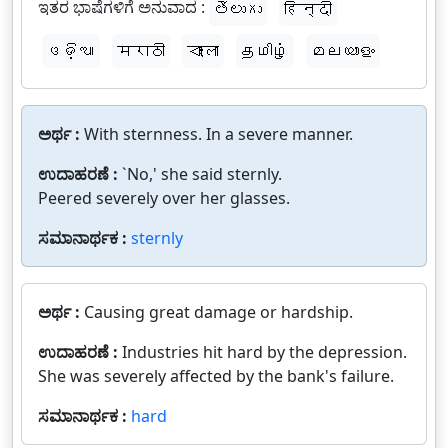
ಇತರ ಭಾಷೆಗಳಿಗೆ ಅನುವಾದ :
తెలుగు
हिन्दी
ଓଡ଼ିଆ
मराठी
বাংলা
தமிழ்
മലയാളം
ಅರ್ಥ :
With sternness. In a severe manner.
ಉದಾಹರಣೆ :
`No,' she said sternly.
Peered severely over her glasses.
ಸಮಾನಾರ್ಥಕ :
sternly
ಅರ್ಥ :
Causing great damage or hardship.
ಉದಾಹರಣೆ :
Industries hit hard by the depression.
She was severely affected by the bank's failure.
ಸಮಾನಾರ್ಥಕ :
hard