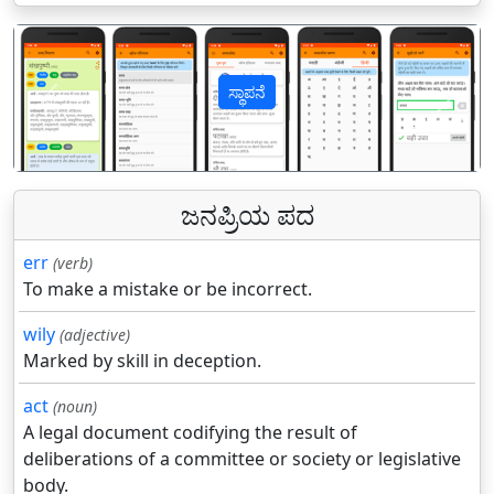
ಸ್ಥಾಪನೆ
पिछला
अगल
ಜನಪ್ರಿಯ ಪದ
err
(verb)
To make a mistake or be incorrect.
wily
(adjective)
Marked by skill in deception.
act
(noun)
A legal document codifying the result of
deliberations of a committee or society or legislative
body.