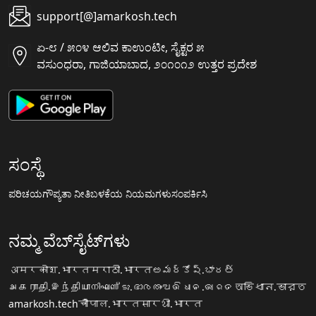
support[@]amarkosh.tech
ಏ-೮ / ೫೦೪ ಆಲಿವ ಕಾಉಂಟೀ, ಸೈಕ್ಟರ ೫
ವಸುಂಧರಾ, ಗಾಜಿಯಾಬಾದ, ೨೦೧೦೧೨ ಉತ್ತರ ಪ್ರದೇಶ
ಸಂಸ್ಥೆ
ಪರಿಚಯ
ಗೌಪ್ಯತಾ ನೀತಿ
ಬಳಕೆಯ ನಿಯಮಗಳು
ಸಂಪರ್ಕಿಸಿ
ನಮ್ಮ ವೆಬ್‌ಸೈಟ್‌ಗಳು
अमरकोश.भारत
मराठी.भारत
అమర్కోష్.భారత్
அகராதி.இந்தியா
നിഘണ്ടു.ഭാരതം
ଅଭିଧାନ.ଭାରତ
অভিধান.ভারত
amarkosh.tech
चौपाल.भारत
सारथी.भारत